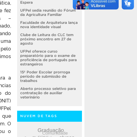
ica,
Espera
e fez
UFPel sedia reunião do Fórum
da Agricultura Familiar
ca –
Faculdade de Arquitetura lança
mado,
nova identidade visual
ando
Clube de Leitura do CLC tem
próximo encontro em 27 de
i uma
agosto
 pelo
UFPel oferece curso
imos
preparatório para o exame de
proficiência de português para
estrangeiros
15º Poder Escolar prorroga
ara a
período de submissão de
trabalhos
ncias
Aberto processo seletivo para
ão do
contratação de auxiliar
veterinário
DNIT)
UFPel
s que
NUVEM DE TAGS
am. O
cou o