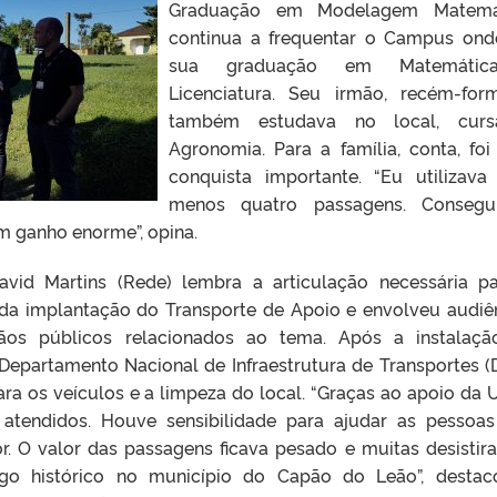
Graduação em Modelagem Matemát
continua a frequentar o Campus ond
sua graduação em Matemáti
Licenciatura. Seu irmão, recém-for
também estudava no local, curs
Agronomia. Para a família, conta, fo
conquista importante. “Eu utilizava
menos quatro passagens. Consegu
m ganho enorme”, opina.
vid Martins (Rede) lembra a articulação necessária p
da implantação do Transporte de Apoio e envolveu audiê
ãos públicos relacionados ao tema. Após a instalaç
Departamento Nacional de Infraestrutura de Transportes (
ara os veículos e a limpeza do local. “Graças ao apoio da 
atendidos. Houve sensibilidade para ajudar as pessoa
. O valor das passagens ficava pesado e muitas desistir
algo histórico no município do Capão do Leão”, desta