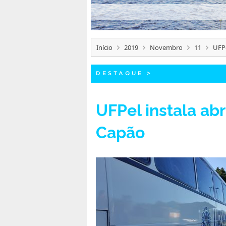
Início
2019
Novembro
11
UFPe
DESTAQUE
>
UFPel instala ab
Capão