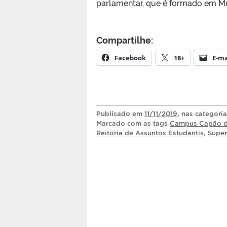
parlamentar, que é formado em Mú
Compartilhe:
Facebook
18+
E-ma
Publicado
em
11/11/2019
, nas categori
Marcado com as tags
Campus Capão d
Reitoria de Assuntos Estudantis
,
Super