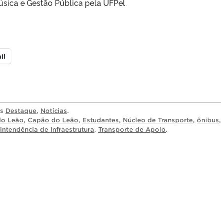
sica e Gestão Pública pela UFPel.
il
as
Destaque
,
Notícias
.
o Leão
,
Capão do Leão
,
Estudantes
,
Núcleo de Transporte
,
ônibus
intendência de Infraestrutura
,
Transporte de Apoio
.