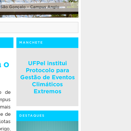
 São Gonçalo – Campus Anglo
MANCHETE
 o
UFPel institui
Protocolo para
Gestão de Eventos
Climáticos
Extremos
o de
ampus
 mais
te de
DESTAQUES
lotas
rigo,