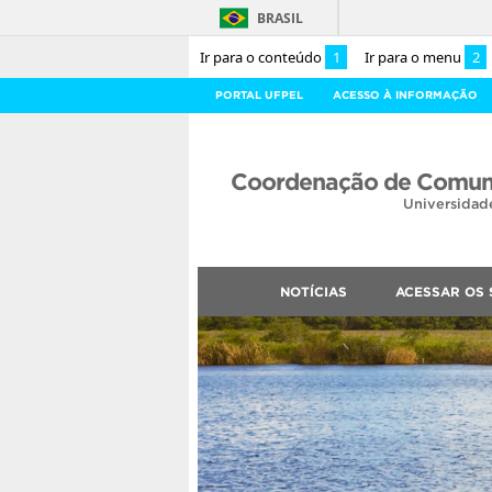
BRASIL
Ir para o conteúdo
1
Ir para o menu
2
PORTAL UFPEL
ACESSO À INFORMAÇÃO
Coordenação de Comuni
Universidad
NOTÍCIAS
ACESSAR OS 