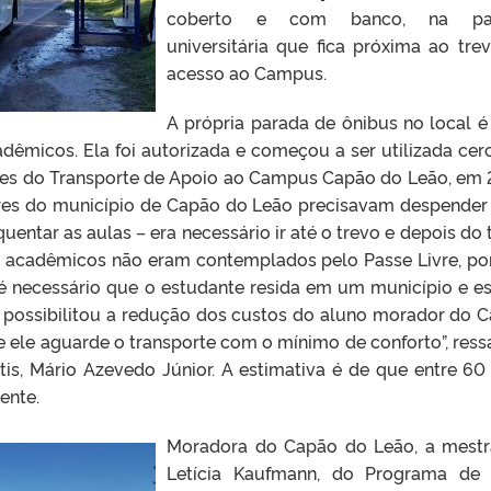
coberto e com banco, na pa
universitária que fica próxima ao tre
acesso ao Campus.
A própria parada de ônibus no local 
êmicos. Ela foi autorizada e começou a ser utilizada cer
ades do Transporte de Apoio ao Campus Capão do Leão, em 
res do município de Capão do Leão precisavam despender
entar as aulas – era necessário ir até o trevo e depois do 
acadêmicos não eram contemplados pelo Passe Livre, po
 é necessário que o estudante resida em um município e e
o possibilitou a redução dos custos do aluno morador do 
 ele aguarde o transporte com o mínimo de conforto”, ress
tis, Mário Azevedo Júnior. A estimativa é de que entre 60
ente.
Moradora do Capão do Leão, a mest
Letícia Kaufmann, do Programa de