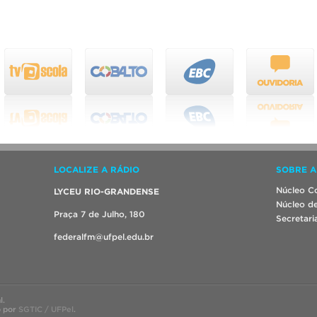
LOCALIZE A RÁDIO
SOBRE A
Núcleo Co
LYCEU RIO-GRANDENSE
Núcleo de
Praça 7 de Julho, 180
Secretari
federalfm@ufpel.edu.br
l.
o por
SGTIC / UFPel
.