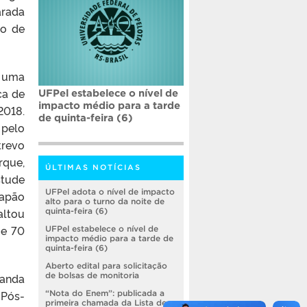
rada
vo de
é uma
ca de
UFPel estabelece o nível de
impacto médio para a tarde
2018.
de quinta-feira (6)
 pelo
trevo
rque,
ÚLTIMAS NOTÍCIAS
stude
UFPel adota o nível de impacto
Capão
alto para o turno da noite de
altou
quinta-feira (6)
 e 70
UFPel estabelece o nível de
impacto médio para a tarde de
quinta-feira (6)
Aberto edital para solicitação
randa
de bolsas de monitoria
 Pós-
“Nota do Enem”: publicada a
primeira chamada da Lista de