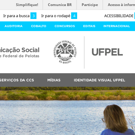
Simplifique!
Comunica BR
Participe
Acesso à infor
Ir para a busca
3
Ir para o rodapé
4
ACESSIBILIDADE
AUDITORIA
COBALTO
CONCURSOS
EDITAIS
INTERNACIONAL
cação Social
e Federal de Pelotas
SERVIÇOS DA CCS
MÍDIAS
IDENTIDADE VISUAL UFPEL