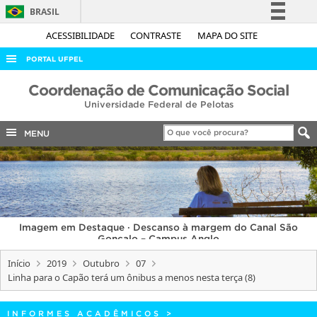
BRASIL
Simplifique!
ACESSIBILIDADE
CONTRASTE
MAPA DO SITE
Comunica BR
PORTAL UFPEL
Participe
ACESSO À INFORMAÇÃO
Coordenação de Comunicação Social
Acesso à informação
Universidade Federal de Pelotas
AUDITORIA
Legislação
COBALTO
MENU
Canais
CONCURSOS
EDITAIS
INTERNACIONAL
Imagem em Destaque · Descanso à margem do Canal São
OUVIDORIA
Gonçalo – Campus Anglo
PORTARIAS
Início
2019
Outubro
07
Linha para o Capão terá um ônibus a menos nesta terça (8)
TELEFONES
INFORMES ACADÊMICOS
>