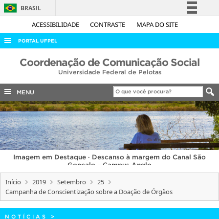
BRASIL
Simplifique!
ACESSIBILIDADE
CONTRASTE
MAPA DO SITE
Comunica BR
PORTAL UFPEL
Participe
ACESSO À INFORMAÇÃO
Coordenação de Comunicação Social
Acesso à informação
Universidade Federal de Pelotas
AUDITORIA
Legislação
COBALTO
MENU
Canais
CONCURSOS
EDITAIS
INTERNACIONAL
Imagem em Destaque · Descanso à margem do Canal São
OUVIDORIA
Gonçalo – Campus Anglo
PORTARIAS
Início
2019
Setembro
25
Campanha de Conscientização sobre a Doação de Órgãos
TELEFONES
NOTÍCIAS
>