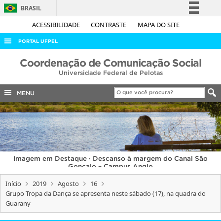
BRASIL
Simplifique!
ACESSIBILIDADE
CONTRASTE
MAPA DO SITE
Comunica BR
PORTAL UFPEL
Participe
ACESSO À INFORMAÇÃO
Coordenação de Comunicação Social
Acesso à informação
Universidade Federal de Pelotas
AUDITORIA
Legislação
COBALTO
MENU
Canais
CONCURSOS
EDITAIS
INTERNACIONAL
Imagem em Destaque · Descanso à margem do Canal São
OUVIDORIA
Gonçalo – Campus Anglo
PORTARIAS
Início
2019
Agosto
16
Grupo Tropa da Dança se apresenta neste sábado (17), na quadra do
TELEFONES
Guarany