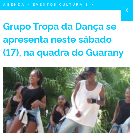
AGENDA
>
EVENTOS CULTURAIS
>
Grupo Tropa da Dança se
apresenta neste sábado
(17), na quadra do Guarany