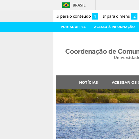
BRASIL
Ir para o conteúdo
1
Ir para o menu
2
PORTAL UFPEL
ACESSO À INFORMAÇÃO
Coordenação de Comuni
Universidad
NOTÍCIAS
ACESSAR OS 