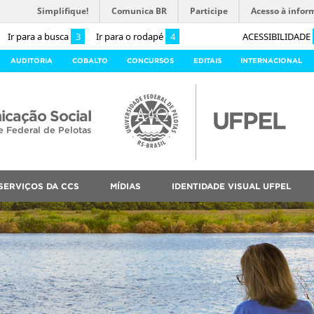
Simplifique!
Comunica BR
Participe
Acesso à infor
Ir para a busca
3
Ir para o rodapé
4
ACESSIBILIDADE
AUDITORIA
COBALTO
CONCURSOS
EDITAIS
INTERNACIONAL
cação Social
e Federal de Pelotas
SERVIÇOS DA CCS
MÍDIAS
IDENTIDADE VISUAL UFPEL