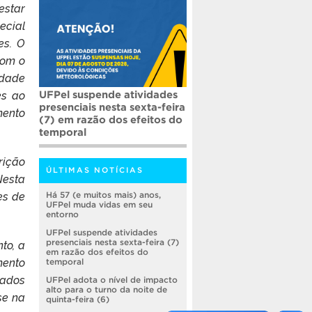
estar
ecial
es. O
com o
idade
es ao
UFPel suspende atividades
presenciais nesta sexta-feira
mento
(7) em razão dos efeitos do
temporal
rição
ÚLTIMAS NOTÍCIAS
Nesta
es de
Há 57 (e muitos mais) anos,
UFPel muda vidas em seu
entorno
UFPel suspende atividades
to, a
presenciais nesta sexta-feira (7)
em razão dos efeitos do
mento
temporal
tados
UFPel adota o nível de impacto
alto para o turno da noite de
se na
quinta-feira (6)