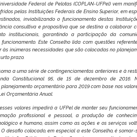
niversidade Federal de Pelotas (COPLAN-UFPel) vem manif
ridos pelas Instituições Federais de Ensino Superior, em esp
tinados, inviabilizando o funcionamento destas Instituiçõ
cia consultiva e propositiva que se destina a colaborar 
to institucionais, garantindo a participação da comun
 funcionamento. Este Conselho lida com questões referent
er às inúmeras necessidades que são colocadas no planeja
curto prazo.
soma a uma série de contingenciamentos anteriores e à rest
nda Constitucional 95, de 15 de dezembro de 2016. 
eu planejamento orçamentário para 2019 com base nos valor
 Lei Orçamentária Anual.
desses valores impedirá a UFPel de manter seu funcionamen
rmação profissional e pessoal, a produção de conheci
nológico e humano, assim como as ações e os serviços vol
. O desafio colocado, em especial a este Conselho, é somar-