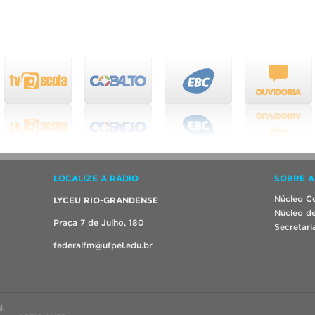
LOCALIZE A RÁDIO
SOBRE A
Núcleo Co
LYCEU RIO-GRANDENSE
Núcleo de
Praça 7 de Julho, 180
Secretari
federalfm@ufpel.edu.br
l.