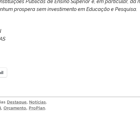
stituições Públicas de Ensino Superior e, em particular, da 
enhum prospera sem investimento em Educação e Pesquisa.
N
AS
il
rias
Destaque
,
Notícias
.
N
,
Orçamento
,
ProPlan
.