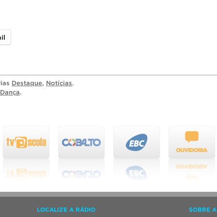
il
rias
Destaque
,
Notícias
.
Dança
.
LOCALIZE A RÁDIO
SOBRE A