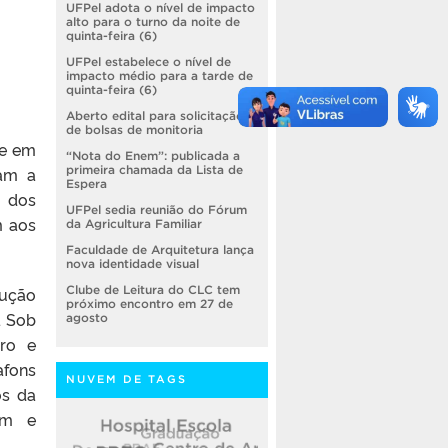
UFPel adota o nível de impacto
alto para o turno da noite de
quinta-feira (6)
UFPel estabelece o nível de
impacto médio para a tarde de
quinta-feira (6)
Aberto edital para solicitação
de bolsas de monitoria
se em
“Nota do Enem”: publicada a
ram a
primeira chamada da Lista de
Espera
o dos
UFPel sedia reunião do Fórum
m aos
da Agricultura Familiar
Faculdade de Arquitetura lança
nova identidade visual
dução
Clube de Leitura do CLC tem
próximo encontro em 27 de
. Sob
agosto
iro e
afons
NUVEM DE TAGS
os da
em e