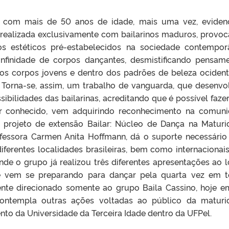
 com mais de 50 anos de idade, mais uma vez, eviden
realizada exclusivamente com bailarinos maduros, provo
os estéticos pré-estabelecidos na sociedade contempor
nfinidade de corpos dançantes, desmistificando pensam
 os corpos jovens e dentro dos padrões de beleza ocident
Torna-se, assim, um trabalho de vanguarda, que desenvo
ibilidades das bailarinas, acreditando que é possível fazer
ar conhecido, vem adquirindo reconhecimento na comun
projeto de extensão Bailar: Núcleo de Dança na Maturi
fessora Carmen Anita Hoffmann, dá o suporte necessário
ferentes localidades brasileiras, bem como internacionais
de o grupo já realizou três diferentes apresentações ao 
e vem se preparando para dançar pela quarta vez em t
mente direcionado somente ao grupo Baila Cassino, hoje e
ntempla outras ações voltadas ao público da maturi
o da Universidade da Terceira Idade dentro da UFPel.