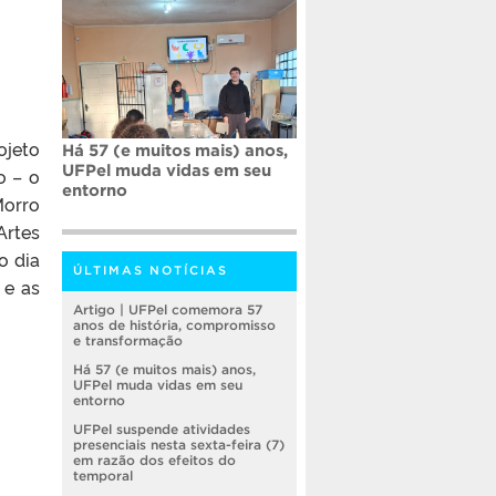
ojeto
Há 57 (e muitos mais) anos,
UFPel muda vidas em seu
o – o
entorno
Morro
Artes
o dia
ÚLTIMAS NOTÍCIAS
 e as
Artigo | UFPel comemora 57
anos de história, compromisso
e transformação
Há 57 (e muitos mais) anos,
UFPel muda vidas em seu
entorno
UFPel suspende atividades
presenciais nesta sexta-feira (7)
em razão dos efeitos do
temporal