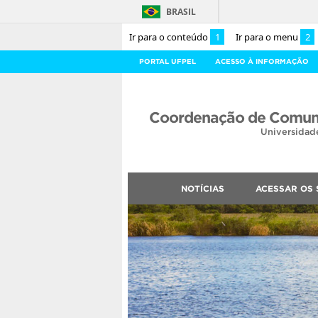
BRASIL
Ir para o conteúdo
1
Ir para o menu
2
PORTAL UFPEL
ACESSO À INFORMAÇÃO
Coordenação de Comuni
Universidad
NOTÍCIAS
ACESSAR OS 