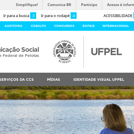
Simplifique!
Comunica BR
Participe
Acesso à infor
Ir para a busca
3
Ir para o rodapé
4
ACESSIBILIDADE
AUDITORIA
COBALTO
CONCURSOS
EDITAIS
INTERNACIONAL
cação Social
e Federal de Pelotas
SERVIÇOS DA CCS
MÍDIAS
IDENTIDADE VISUAL UFPEL