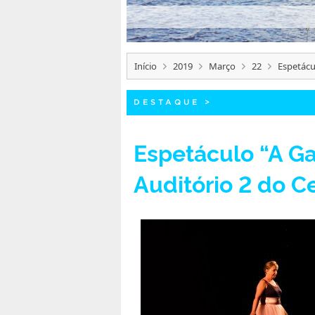
Início
2019
Março
22
Espetácu
DESTAQUE
>
Espetáculo “A Ga
Auditório 2 do C