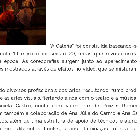
“A Galeria” foi construída baseando-
éculo 19 e início do século 20, obras que revoluciona
a época. As coreografias surgem junto ao apareciment
es mostrados através de efeitos no vídeo, que se mistura
de diversos profissionais das artes, resultando numa pro
e as artes visuais, flertando ainda com o teatro e a música
Daniela Castro, conta com vídeo-arte de Rowan Rome
em também a colaboração de Ana Júlia do Carmo e Ana S
cos, além de uma estrutura de apoio de técnicos e alun
m em diferentes frentes, como iluminação, maquiag