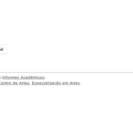
il
ia
Informes Acadêmicos
.
Centro de Artes
,
Especialização em Artes
.