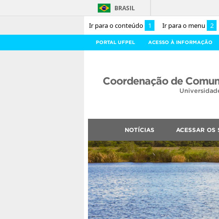
BRASIL
Ir para o conteúdo
1
Ir para o menu
2
PORTAL UFPEL
ACESSO À INFORMAÇÃO
Coordenação de Comuni
Universidad
NOTÍCIAS
ACESSAR OS 