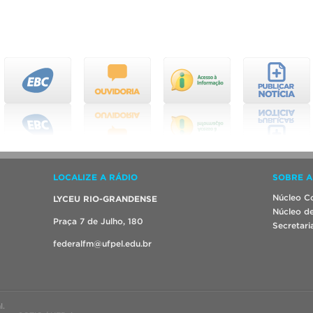
LOCALIZE A RÁDIO
SOBRE A
Núcleo Co
LYCEU RIO-GRANDENSE
Núcleo de
Praça 7 de Julho, 180
Secretari
federalfm@ufpel.edu.br
l.