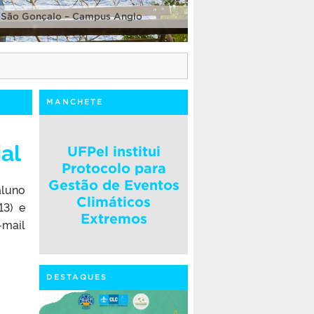
 São Gonçalo – Campus Anglo
MANCHETE
al
UFPel institui
Protocolo para
Gestão de Eventos
aluno
Climáticos
13) e
Extremos
mail
DESTAQUES