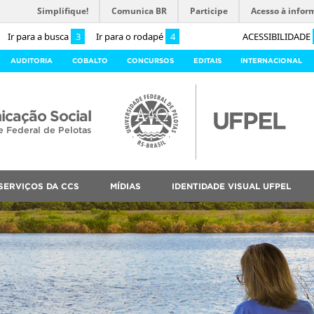
Simplifique!
Comunica BR
Participe
Acesso à infor
Ir para a busca
3
Ir para o rodapé
4
ACESSIBILIDADE
AUDITORIA
COBALTO
CONCURSOS
EDITAIS
INTERNACIONAL
cação Social
e Federal de Pelotas
SERVIÇOS DA CCS
MÍDIAS
IDENTIDADE VISUAL UFPEL