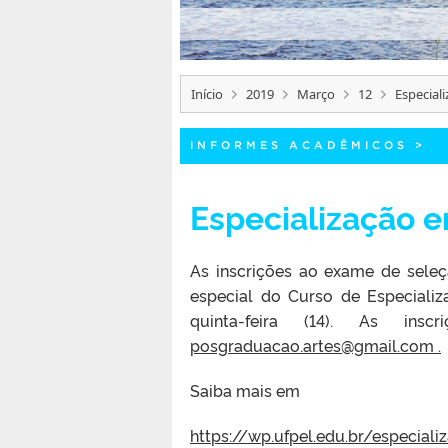
Início
2019
Março
12
Especial
INFORMES ACADÊMICOS
>
Especialização e
As inscrições ao exame de seleç
especial do Curso de Especializ
quinta-feira (14). As insc
posgraduacao.artes@gmail.com .
Saiba mais em
https://wp.ufpel.edu.br/especia