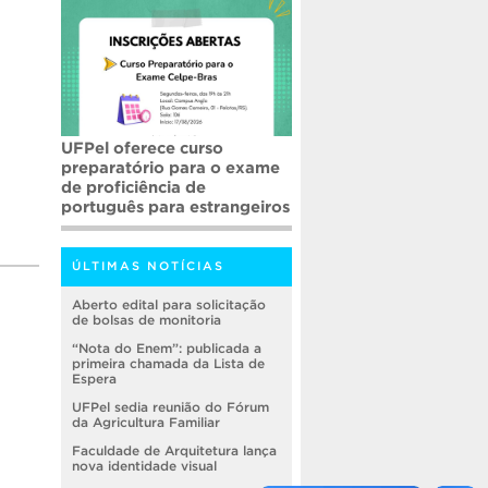
UFPel oferece curso
32ª Fenadoce: UFPel
preparatório para o exame
promove inédita oficina de
de proficiência de
gastronomia com tradução
português para estrangeiros
para Libras
ÚLTIMAS NOTÍCIAS
Aberto edital para solicitação
de bolsas de monitoria
“Nota do Enem”: publicada a
primeira chamada da Lista de
Espera
UFPel sedia reunião do Fórum
da Agricultura Familiar
Faculdade de Arquitetura lança
nova identidade visual