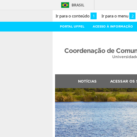
BRASIL
Ir para o conteúdo
1
Ir para o menu
2
PORTAL UFPEL
ACESSO À INFORMAÇÃO
Coordenação de Comuni
Universidad
NOTÍCIAS
ACESSAR OS 