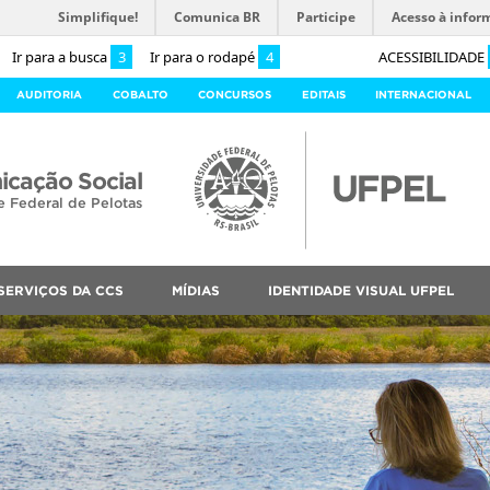
Simplifique!
Comunica BR
Participe
Acesso à infor
Ir para a busca
3
Ir para o rodapé
4
ACESSIBILIDADE
AUDITORIA
COBALTO
CONCURSOS
EDITAIS
INTERNACIONAL
cação Social
e Federal de Pelotas
SERVIÇOS DA CCS
MÍDIAS
IDENTIDADE VISUAL UFPEL