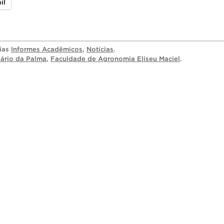
il
rias
Informes Acadêmicos
,
Notícias
.
ário da Palma
,
Faculdade de Agronomia Eliseu Maciel
.