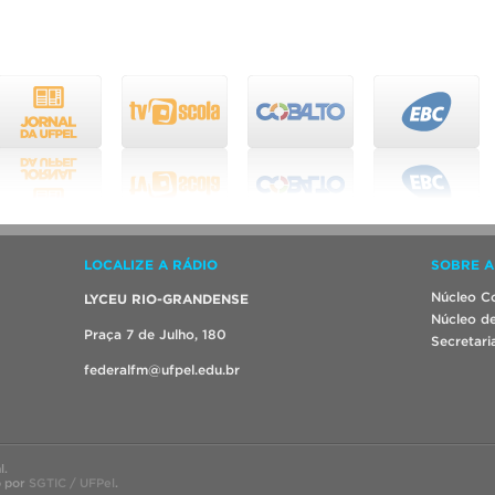
LOCALIZE A RÁDIO
SOBRE A
Núcleo Co
LYCEU RIO-GRANDENSE
Núcleo de
Praça 7 de Julho, 180
Secretari
federalfm@ufpel.edu.br
l.
o por
SGTIC / UFPel
.