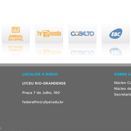
LOCALIZE A RÁDIO
SOBRE A
Núcleo Co
LYCEU RIO-GRANDENSE
Núcleo de
Praça 7 de Julho, 180
Secretari
federalfm@ufpel.edu.br
l.