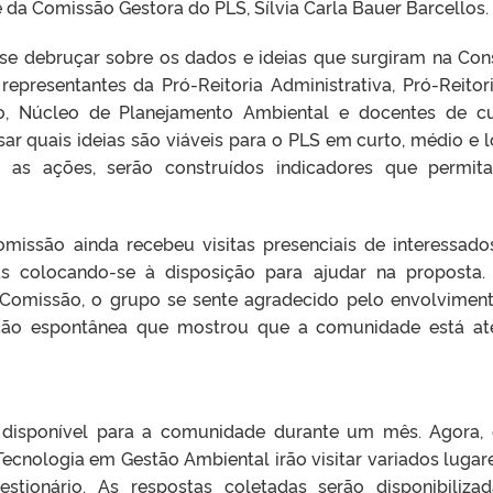
e da Comissão Gestora do PLS, Sílvia Carla Bauer Barcellos.
e debruçar sobre os dados e ideias que surgiram na Con
epresentantes da Pró-Reitoria Administrativa, Pró-Reitor
o, Núcleo de Planejamento Ambiental e docentes de c
isar quais ideias são viáveis para o PLS em curto, médio e 
 as ações, serão construídos indicadores que permi
omissão ainda recebeu visitas presenciais de interessad
as colocando-se à disposição para ajudar na proposta.
da Comissão, o grupo se sente agradecido pelo envolvimen
ção espontânea que mostrou que a comunidade está ate
ou disponível para a comunidade durante um mês. Agora,
ecnologia em Gestão Ambiental irão visitar variados lugar
estionário. As respostas coletadas serão disponibiliza