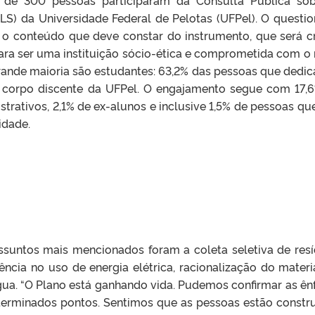
LS) da Universidade Federal de Pelotas (UFPel). O questio
 o conteúdo que deve constar do instrumento, que será c
ara ser uma instituição sócio-ética e comprometida com o
rande maioria são estudantes: 63,2% das pessoas que dedi
 corpo discente da UFPel. O engajamento segue com 17,
strativos, 2,1% de ex-alunos e inclusive 1,5% de pessoas qu
idade.
ssuntos mais mencionados foram a coleta seletiva de res
ciência no uso de energia elétrica, racionalização do materi
gua. “O Plano está ganhando vida. Pudemos confirmar as ên
erminados pontos. Sentimos que as pessoas estão constr