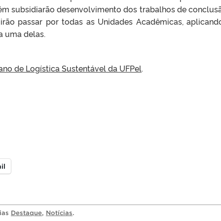
m subsidiarão desenvolvimento dos trabalhos de conclus
 irão passar por todas as Unidades Acadêmicas, aplican
a uma delas.
lano de Logística Sustentável da UFPel
.
il
rias
Destaque
,
Notícias
.