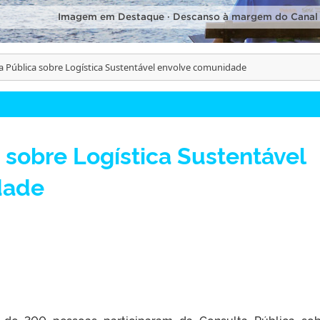
Imagem em Destaque · Descanso à margem do Canal
a Pública sobre Logística Sustentável envolve comunidade
 sobre Logística Sustentável
dade
 de 300 pessoas participaram da Consulta Pública so