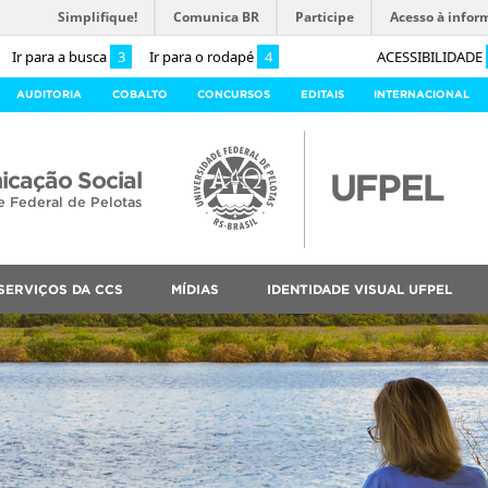
Simplifique!
Comunica BR
Participe
Acesso à infor
Ir para a busca
3
Ir para o rodapé
4
ACESSIBILIDADE
AUDITORIA
COBALTO
CONCURSOS
EDITAIS
INTERNACIONAL
cação Social
e Federal de Pelotas
SERVIÇOS DA CCS
MÍDIAS
IDENTIDADE VISUAL UFPEL