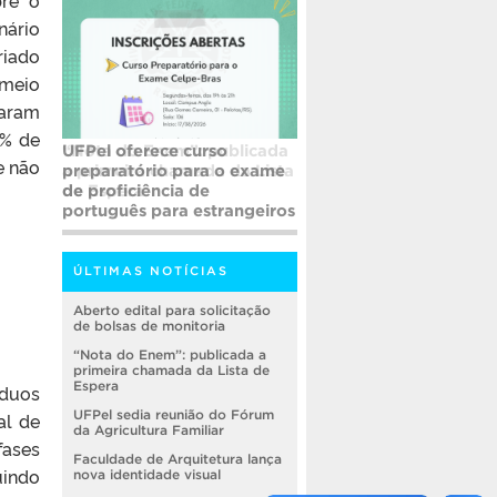
nário
riado
 meio
caram
6% de
UFPel oferece curso
e não
preparatório para o exame
de proficiência de
português para estrangeiros
ÚLTIMAS NOTÍCIAS
Aberto edital para solicitação
de bolsas de monitoria
“Nota do Enem”: publicada a
primeira chamada da Lista de
Espera
íduos
UFPel sedia reunião do Fórum
al de
da Agricultura Familiar
fases
Faculdade de Arquitetura lança
uindo
nova identidade visual