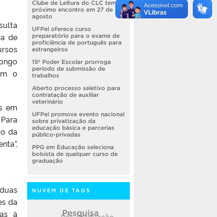
Clube de Leitura do CLC tem
próximo encontro em 27 de
agosto
sulta
UFPel oferece curso
ia de
preparatório para o exame de
proficiência de português para
ursos
estrangeiros
longo
15º Poder Escolar prorroga
período de submissão de
tam o
trabalhos
Aberto processo seletivo para
contratação de auxiliar
veterinário
os em
UFPel promove evento nacional
 Para
sobre privatização da
educação básica e parcerias
to da
público-privadas
nta”,
PPG em Educação seleciona
bolsista de qualquer curso de
graduação
 duas
NUVEM DE TAGS
es da
das à