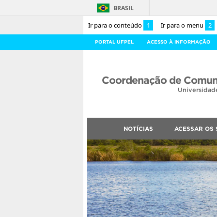
BRASIL
Ir para o conteúdo
1
Ir para o menu
2
PORTAL UFPEL
ACESSO À INFORMAÇÃO
Coordenação de Comuni
Universidad
NOTÍCIAS
ACESSAR OS 