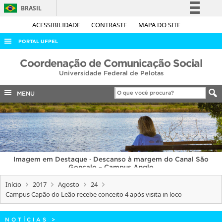
BRASIL
Simplifique!
ACESSIBILIDADE
CONTRASTE
MAPA DO SITE
Comunica BR
PORTAL UFPEL
Participe
ACESSO À INFORMAÇÃO
Coordenação de Comunicação Social
Acesso à informação
Universidade Federal de Pelotas
AUDITORIA
Legislação
COBALTO
MENU
Canais
CONCURSOS
EDITAIS
INTERNACIONAL
Imagem em Destaque · Descanso à margem do Canal São
OUVIDORIA
Gonçalo – Campus Anglo
PORTARIAS
Início
2017
Agosto
24
Campus Capão do Leão recebe conceito 4 após visita in loco
TELEFONES
NOTÍCIAS
>