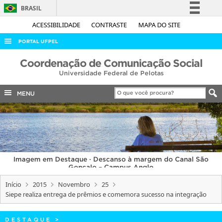
BRASIL
Simplifique!
ACESSIBILIDADE
CONTRASTE
MAPA DO SITE
Comunica BR
PORTAL UFPEL
Participe
ACESSO À INFORMAÇÃO
Coordenação de Comunicação Social
Acesso à informação
Universidade Federal de Pelotas
AUDITORIA
Legislação
COBALTO
MENU
Canais
CONCURSOS
EDITAIS
INTERNACIONAL
Imagem em Destaque · Descanso à margem do Canal São
OUVIDORIA
Gonçalo – Campus Anglo
PORTARIAS
Início
2015
Novembro
25
Siepe realiza entrega de prêmios e comemora sucesso na integração
TELEFONES
DESTAQUE
>