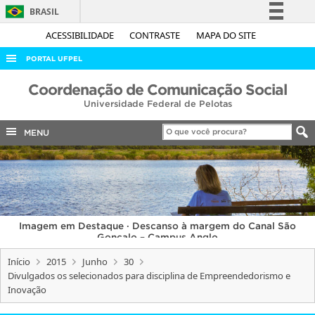
BRASIL
Simplifique!
ACESSIBILIDADE
CONTRASTE
MAPA DO SITE
Comunica BR
PORTAL UFPEL
Participe
ACESSO À INFORMAÇÃO
Coordenação de Comunicação Social
Acesso à informação
Universidade Federal de Pelotas
AUDITORIA
Legislação
COBALTO
MENU
Canais
CONCURSOS
EDITAIS
INTERNACIONAL
Imagem em Destaque · Descanso à margem do Canal São
OUVIDORIA
Gonçalo – Campus Anglo
PORTARIAS
Início
2015
Junho
30
Divulgados os selecionados para disciplina de Empreendedorismo e
TELEFONES
Inovação