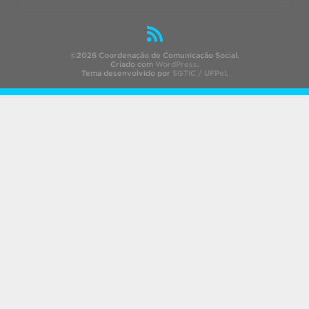
©2026 Coordenação de Comunicação Social.
Criado com
WordPress
.
Tema desenvolvido por
SGTIC / UFPel
.