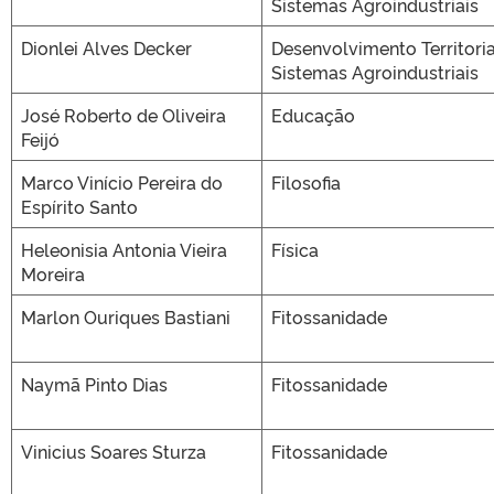
Sistemas Agroindustriais
Dionlei Alves Decker
Desenvolvimento Territoria
Sistemas Agroindustriais
José Roberto de Oliveira
Educação
Feijó
Marco Vinício Pereira do
Filosofia
Espírito Santo
Heleonisia Antonia Vieira
Física
Moreira
Marlon Ouriques Bastiani
Fitossanidade
Naymã Pinto Dias
Fitossanidade
Vinicius Soares Sturza
Fitossanidade