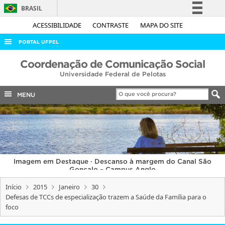
BRASIL
Simplifique!
ACESSIBILIDADE
CONTRASTE
MAPA DO SITE
Comunica BR
PORTAL UFPEL
Participe
ACESSO À INFORMAÇÃO
Coordenação de Comunicação Social
Acesso à informação
Universidade Federal de Pelotas
AUDITORIA
Legislação
COBALTO
MENU
Canais
CONCURSOS
EDITAIS
INTERNACIONAL
Imagem em Destaque · Descanso à margem do Canal São
OUVIDORIA
Gonçalo – Campus Anglo
PORTARIAS
Início
2015
Janeiro
30
Defesas de TCCs de especialização trazem a Saúde da Família para o
TELEFONES
foco