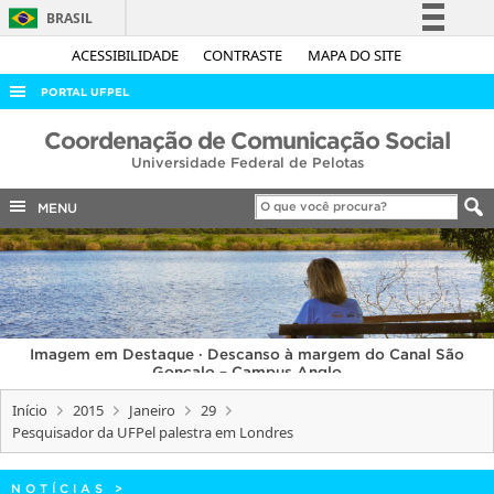
BRASIL
Simplifique!
ACESSIBILIDADE
CONTRASTE
MAPA DO SITE
Comunica BR
PORTAL UFPEL
Participe
ACESSO À INFORMAÇÃO
Coordenação de Comunicação Social
Acesso à informação
Universidade Federal de Pelotas
AUDITORIA
Legislação
COBALTO
MENU
Canais
CONCURSOS
EDITAIS
INTERNACIONAL
Imagem em Destaque · Descanso à margem do Canal São
OUVIDORIA
Gonçalo – Campus Anglo
PORTARIAS
Início
2015
Janeiro
29
Pesquisador da UFPel palestra em Londres
TELEFONES
NOTÍCIAS
>