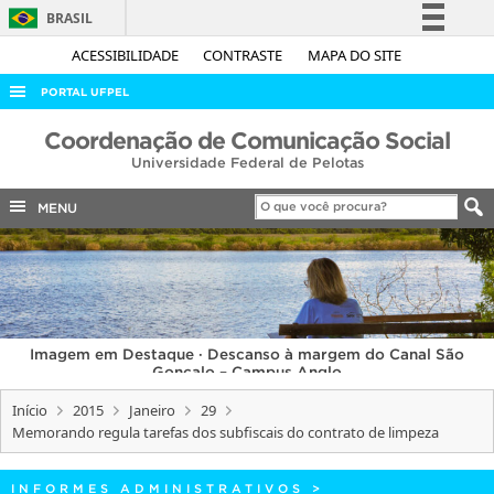
BRASIL
Simplifique!
ACESSIBILIDADE
CONTRASTE
MAPA DO SITE
Comunica BR
PORTAL UFPEL
Participe
ACESSO À INFORMAÇÃO
Coordenação de Comunicação Social
Acesso à informação
Universidade Federal de Pelotas
AUDITORIA
Legislação
COBALTO
MENU
Canais
CONCURSOS
EDITAIS
INTERNACIONAL
Imagem em Destaque · Descanso à margem do Canal São
OUVIDORIA
Gonçalo – Campus Anglo
PORTARIAS
Início
2015
Janeiro
29
Memorando regula tarefas dos subfiscais do contrato de limpeza
TELEFONES
INFORMES ADMINISTRATIVOS
>