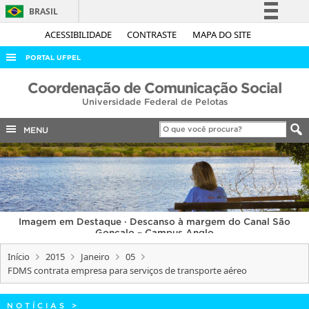
BRASIL
Simplifique!
ACESSIBILIDADE
CONTRASTE
MAPA DO SITE
Comunica BR
PORTAL UFPEL
Participe
ACESSO À INFORMAÇÃO
Coordenação de Comunicação Social
Acesso à informação
Universidade Federal de Pelotas
AUDITORIA
Legislação
COBALTO
MENU
Canais
CONCURSOS
EDITAIS
INTERNACIONAL
Imagem em Destaque · Descanso à margem do Canal São
OUVIDORIA
Gonçalo – Campus Anglo
PORTARIAS
Início
2015
Janeiro
05
FDMS contrata empresa para serviços de transporte aéreo
TELEFONES
NOTÍCIAS
>