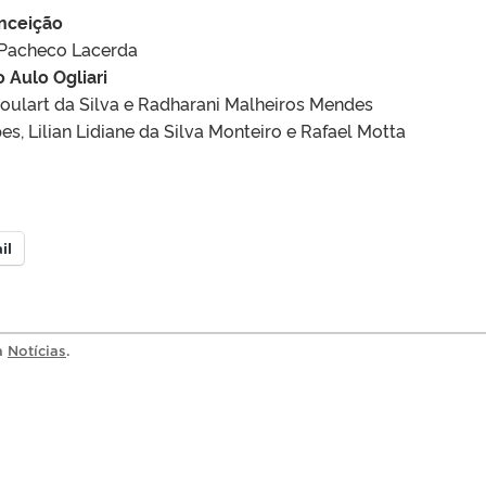
nceição
 Pacheco Lacerda
o Aulo Ogliari
ulart da Silva e Radharani Malheiros Mendes
s, Lilian Lidiane da Silva Monteiro e Rafael Motta
il
ia
Notícias
.