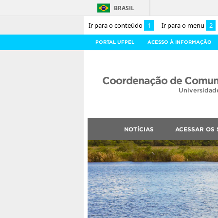
BRASIL
Ir para o conteúdo
1
Ir para o menu
2
PORTAL UFPEL
ACESSO À INFORMAÇÃO
Coordenação de Comuni
Universidad
NOTÍCIAS
ACESSAR OS 