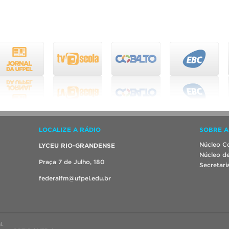
LOCALIZE A RÁDIO
SOBRE A
Núcleo Co
LYCEU RIO-GRANDENSE
Núcleo de
Praça 7 de Julho, 180
Secretari
federalfm@ufpel.edu.br
l.