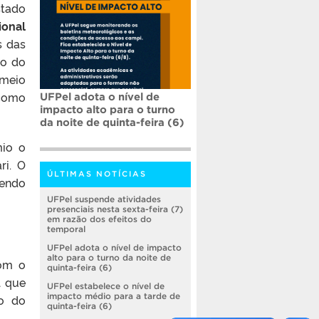
stado
ional
s das
to do
 meio
 como
UFPel adota o nível de
impacto alto para o turno
da noite de quinta-feira (6)
mio o
ri. O
ÚLTIMAS NOTÍCIAS
sendo
UFPel suspende atividades
presenciais nesta sexta-feira (7)
em razão dos efeitos do
temporal
UFPel adota o nível de impacto
alto para o turno da noite de
com o
quinta-feira (6)
l que
UFPel estabelece o nível de
impacto médio para a tarde de
co do
quinta-feira (6)