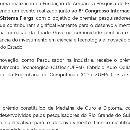
uma realização da Fundação de Amparo à Pesquisa do E
sendo um evento realizado junto ao
6º Congresso Internac
Sistema Fiergs
, com o objetivo de premiar pesquisadore
 que contribuíram significativamente para o desenvolvimen
a formação da Tríade: Governo, comunidade científica e
ância do investimento em ciência e tecnologia e inovação
 do Estado.
novação, como Pesquisador na Indústria, recebe o prê
vimento Tecnológico (CDTec/UFPel), Fabrício Aulo Oglia
ão, da Engenharia de Computação (CDTel/UFPel), está 
um prêmio constituído de Medalha de Ouro e Diploma, 
 desenvolvidos pelos pesquisadores do Rio Grande do Su
 significativa para o desenvolvimento técnico-científi
 concedido a cada dois anos.