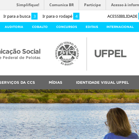
Simplifique!
Comunica BR
Participe
Acesso à infor
Ir para a busca
3
Ir para o rodapé
4
ACESSIBILIDADE
AUDITORIA
COBALTO
CONCURSOS
EDITAIS
INTERNACIONAL
cação Social
e Federal de Pelotas
SERVIÇOS DA CCS
MÍDIAS
IDENTIDADE VISUAL UFPEL