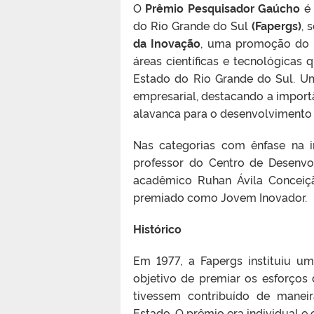
O
Prêmio Pesquisador Gaúcho
é 
do Rio Grande do Sul
(Fapergs)
, 
da Inovação
, uma promoção do
áreas científicas e tecnológicas
Estado do Rio Grande do Sul. Um
empresarial, destacando a import
alavanca para o desenvolvimento
Nas categorias com ênfase na i
professor do Centro de Desenvol
acadêmico Ruhan Ávila Conceiç
premiado como Jovem Inovador.
Histórico
Em 1977, a Fapergs instituiu 
objetivo de premiar os esforços
tivessem contribuído de maneira
Estado. O prêmio era individual e