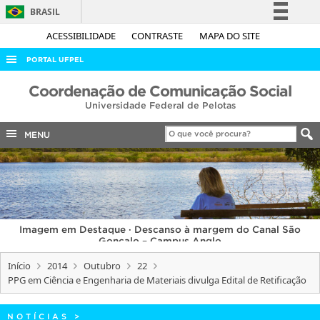
BRASIL
Simplifique!
ACESSIBILIDADE
CONTRASTE
MAPA DO SITE
Comunica BR
PORTAL UFPEL
Participe
ACESSO À INFORMAÇÃO
Coordenação de Comunicação Social
Acesso à informação
Universidade Federal de Pelotas
AUDITORIA
Legislação
COBALTO
MENU
Canais
CONCURSOS
EDITAIS
INTERNACIONAL
Imagem em Destaque · Descanso à margem do Canal São
OUVIDORIA
Gonçalo – Campus Anglo
PORTARIAS
Início
2014
Outubro
22
PPG em Ciência e Engenharia de Materiais divulga Edital de Retificação
TELEFONES
NOTÍCIAS
>