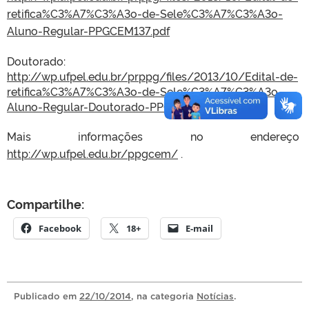
retifica%C3%A7%C3%A3o-de-Sele%
C3%A7%C3%A3o-
Aluno-Regular-
PPGCEM137.pdf
Doutorado:
http://wp.ufpel.edu.br/prppg/
files/2013/10/Edital-de-
retifica%C3%A7%C3%A3o-de-Sele%
C3%A7%C3%A3o-
Aluno-Regular-
Doutorado-PPGCEM139.pdf
Mais informações no endereço
http://wp.ufpel.edu.br/ppgcem/
.
Compartilhe:
Facebook
18+
E-mail
Publicado
em
22/10/2014
, na categoria
Notícias
.