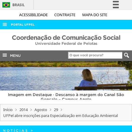
BRASIL
Simplifique!
ACESSIBILIDADE
CONTRASTE
MAPA DO SITE
Comunica BR
PORTAL UFPEL
Participe
ACESSO À INFORMAÇÃO
Coordenação de Comunicação Social
Acesso à informação
Universidade Federal de Pelotas
AUDITORIA
Legislação
COBALTO
MENU
Canais
CONCURSOS
EDITAIS
INTERNACIONAL
Imagem em Destaque · Descanso à margem do Canal São
OUVIDORIA
Gonçalo – Campus Anglo
PORTARIAS
Início
2014
Agosto
29
UFPel abre inscrições para Especialização em Educação Ambiental
TELEFONES
NOTÍCIAS
>