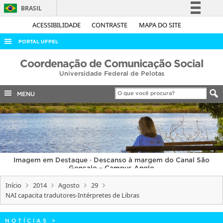
BRASIL
Simplifique!
ACESSIBILIDADE
CONTRASTE
MAPA DO SITE
Comunica BR
PORTAL UFPEL
Participe
ACESSO À INFORMAÇÃO
Coordenação de Comunicação Social
Acesso à informação
Universidade Federal de Pelotas
AUDITORIA
Legislação
COBALTO
MENU
Canais
CONCURSOS
EDITAIS
INTERNACIONAL
Imagem em Destaque · Descanso à margem do Canal São
OUVIDORIA
Gonçalo – Campus Anglo
PORTARIAS
Início
2014
Agosto
29
NAI capacita tradutores-Intérpretes de Libras
TELEFONES
NOTÍCIAS
>