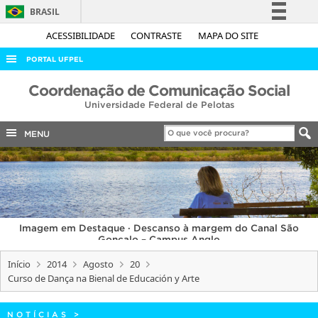
BRASIL
Simplifique!
ACESSIBILIDADE
CONTRASTE
MAPA DO SITE
Comunica BR
PORTAL UFPEL
Participe
ACESSO À INFORMAÇÃO
Coordenação de Comunicação Social
Acesso à informação
Universidade Federal de Pelotas
AUDITORIA
Legislação
COBALTO
MENU
Canais
CONCURSOS
EDITAIS
INTERNACIONAL
Imagem em Destaque · Descanso à margem do Canal São
OUVIDORIA
Gonçalo – Campus Anglo
PORTARIAS
Início
2014
Agosto
20
Curso de Dança na Bienal de Educación y Arte
TELEFONES
NOTÍCIAS
>