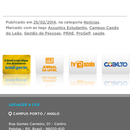
Publicado
em
25/02/2014
, na categoria
Notícias
.
Marcado com as tags
Assuntos Estudantis
,
Campus Capão
do Leão
,
Gestão de Pessoas
,
PRAE
,
ProGeP
,
saúde
.
LOCALIZE A CCS
CAMPUS PORTO / ANGLO
Rua Gomes Carneiro, 01 - Centro
Pelotas - RS, Brasil - 96010-610