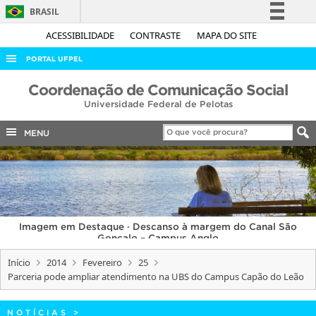
BRASIL
Simplifique!
ACESSIBILIDADE
CONTRASTE
MAPA DO SITE
Comunica BR
PORTAL UFPEL
Participe
ACESSO À INFORMAÇÃO
Coordenação de Comunicação Social
Acesso à informação
Universidade Federal de Pelotas
AUDITORIA
Legislação
COBALTO
MENU
Canais
CONCURSOS
EDITAIS
INTERNACIONAL
Imagem em Destaque · Descanso à margem do Canal São
OUVIDORIA
Gonçalo – Campus Anglo
PORTARIAS
Início
2014
Fevereiro
25
Parceria pode ampliar atendimento na UBS do Campus Capão do Leão
TELEFONES
NOTÍCIAS
>