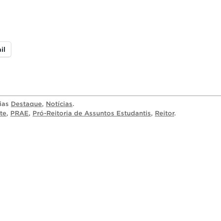
il
rias
Destaque
,
Notícias
.
te
,
PRAE
,
Pró-Reitoria de Assuntos Estudantis
,
Reitor
.