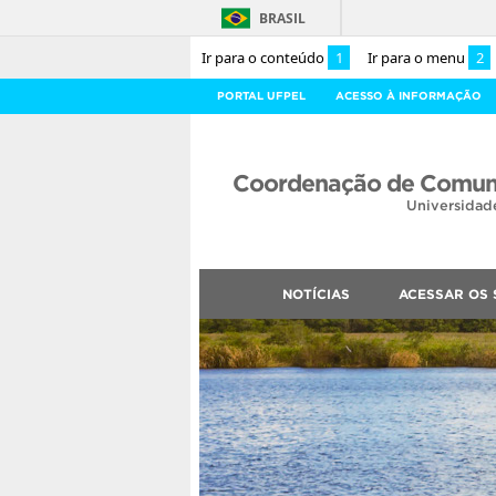
BRASIL
Ir para o conteúdo
1
Ir para o menu
2
PORTAL UFPEL
ACESSO À INFORMAÇÃO
Coordenação de Comuni
Universidad
NOTÍCIAS
ACESSAR OS 