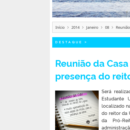
Início
2014
Janeiro
08
Reunião
DESTAQUE
>
Reunião da Casa
presença do reit
Será realiz
Estudante U
localizado n
do reitor da
da Pró-Rei
administraçã