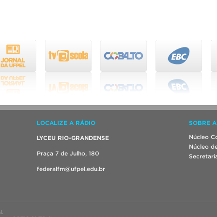
LOCALIZE A RÁDIO
SOBRE A
Núcleo Co
LYCEU RIO-GRANDENSE
Núcleo de
Praça 7 de Julho, 180
Secretari
federalfm@ufpel.edu.br
l.