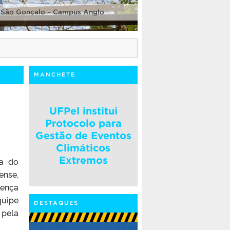
 São Gonçalo – Campus Anglo
MANCHETE
UFPel institui
Protocolo para
Gestão de Eventos
Climáticos
Extremos
sa do
ense,
sença
quipe
DESTAQUES
pela