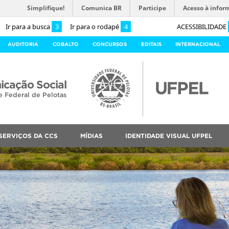
Simplifique!
Comunica BR
Participe
Acesso à infor
Ir para a busca
3
Ir para o rodapé
4
ACESSIBILIDADE
AUDITORIA
COBALTO
CONCURSOS
EDITAIS
INTERNACIONAL
cação Social
e Federal de Pelotas
SERVIÇOS DA CCS
MÍDIAS
IDENTIDADE VISUAL UFPEL