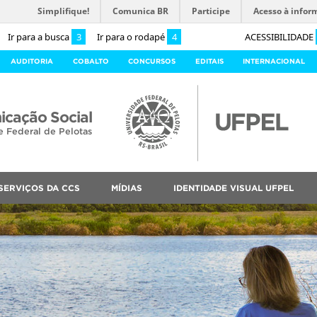
Simplifique!
Comunica BR
Participe
Acesso à infor
Ir para a busca
3
Ir para o rodapé
4
ACESSIBILIDADE
AUDITORIA
COBALTO
CONCURSOS
EDITAIS
INTERNACIONAL
cação Social
e Federal de Pelotas
SERVIÇOS DA CCS
MÍDIAS
IDENTIDADE VISUAL UFPEL