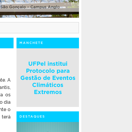
 São Gonçalo – Campus Anglo
MANCHETE
UFPel institui
Protocolo para
Gestão de Eventos
te. A
Climáticos
ntis,
Extremos
ra os
o dia
nte o
 terá
DESTAQUES