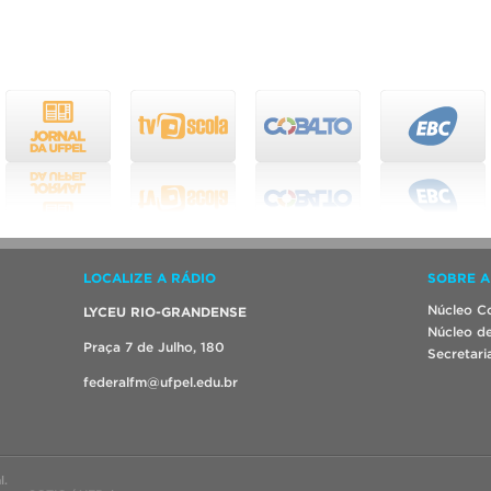
LOCALIZE A RÁDIO
SOBRE A
Núcleo Co
LYCEU RIO-GRANDENSE
Núcleo de
Praça 7 de Julho, 180
Secretari
federalfm@ufpel.edu.br
l.