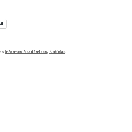
il
ias
Informes Acadêmicos
,
Notícias
.