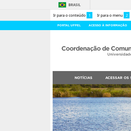
BRASIL
Ir para o conteúdo
1
Ir para o menu
2
PORTAL UFPEL
ACESSO À INFORMAÇÃO
Coordenação de Comuni
Universidad
NOTÍCIAS
ACESSAR OS 