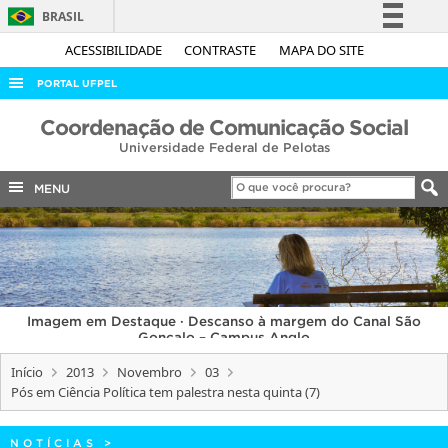
BRASIL
Simplifique!
ACESSIBILIDADE
CONTRASTE
MAPA DO SITE
Comunica BR
PORTAL UFPEL
Participe
ACESSO À INFORMAÇÃO
Coordenação de Comunicação Social
Acesso à informação
Universidade Federal de Pelotas
AUDITORIA
Legislação
COBALTO
MENU
Canais
CONCURSOS
EDITAIS
INTERNACIONAL
Imagem em Destaque · Descanso à margem do Canal São
OUVIDORIA
Gonçalo – Campus Anglo
PORTARIAS
Início
2013
Novembro
03
Pós em Ciência Política tem palestra nesta quinta (7)
TELEFONES
NOTÍCIAS
>