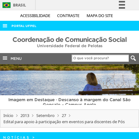
BRASIL
Simplifique!
ACESSIBILIDADE
CONTRASTE
MAPA DO SITE
Comunica BR
PORTAL UFPEL
Participe
ACESSO À INFORMAÇÃO
Coordenação de Comunicação Social
Acesso à informação
Universidade Federal de Pelotas
AUDITORIA
Legislação
COBALTO
MENU
Canais
CONCURSOS
EDITAIS
INTERNACIONAL
Imagem em Destaque · Descanso à margem do Canal São
OUVIDORIA
Gonçalo – Campus Anglo
PORTARIAS
Início
2013
Setembro
27
Edital para apoio à participação em eventos para discentes de Pós
TELEFONES
NOTÍCIAS
>