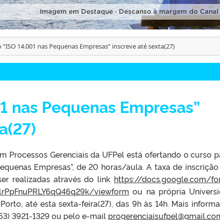
Imagem em Destaque · Descanso à margem do Canal
 “ISO 14.001 nas Pequenas Empresas” inscreve até sexta(27)
01 nas Pequenas Empresas”
a(27)
m Processos Gerenciais da UFPel está ofertando o curso p
equenas Empresas”, de 20 horas/aula. A taxa de inscrição
er realizadas através do link
https://docs.google.com/f
rPpFnuPRLY6qQ46q29k/
viewform
ou na própria Univers
orto, até esta sexta-feira(27), das 9h às 14h. Mais inform
(53) 3921-1329 ou pelo e-mail
progerenciaisufpel@gmail.co