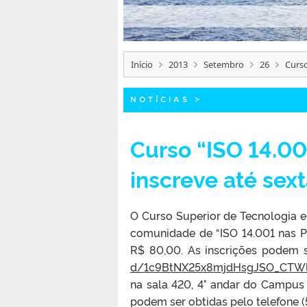
Início
2013
Setembro
26
Curso
NOTÍCIAS
>
Curso “ISO 14.0
inscreve até sext
O Curso Superior de Tecnologia e
comunidade de “ISO 14.001 nas P
R$ 80,00. As inscrições podem s
d/1c9BtNX25x8mjdHsgJSO_
CTWl
na sala 420, 4° andar do Campus P
podem ser obtidas pelo telefone 