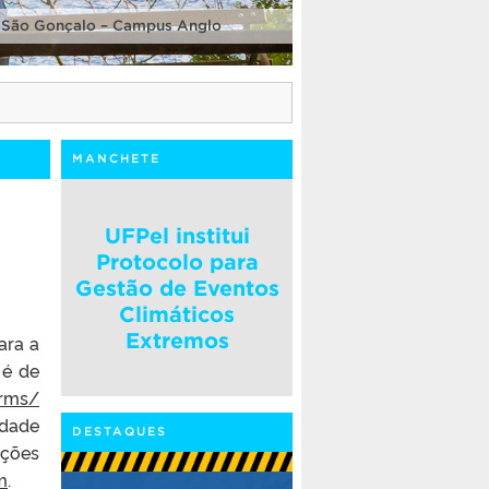
 São Gonçalo – Campus Anglo
MANCHETE
UFPel institui
Protocolo para
Gestão de Eventos
Climáticos
Extremos
ara a
 é de
orms/
idade
DESTAQUES
ações
m
.