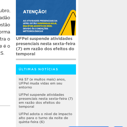
ubro,
çadão
estão
norma
tra o
UFPel suspende atividades
presenciais nesta sexta-feira
e é o
(7) em razão dos efeitos do
S.
temporal
ÚLTIMAS NOTÍCIAS
Há 57 (e muitos mais) anos,
UFPel muda vidas em seu
entorno
UFPel suspende atividades
presenciais nesta sexta-feira (7)
em razão dos efeitos do
temporal
UFPel adota o nível de impacto
alto para o turno da noite de
quinta-feira (6)