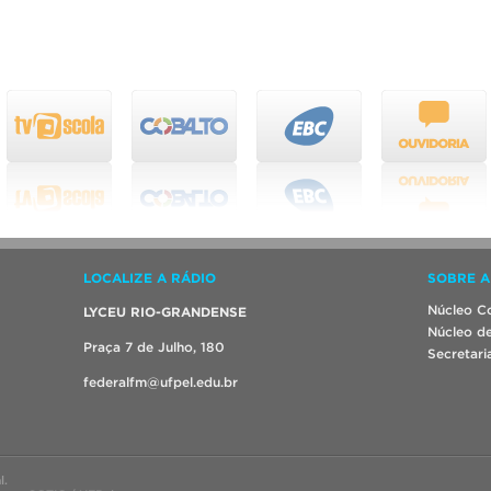
LOCALIZE A RÁDIO
SOBRE A
Núcleo Co
LYCEU RIO-GRANDENSE
Núcleo de
Praça 7 de Julho, 180
Secretari
federalfm@ufpel.edu.br
l.