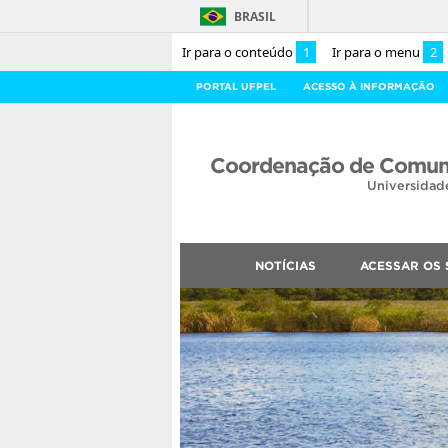
BRASIL
Ir para o conteúdo
1
Ir para o menu
2
PORTAL UFPEL
ACESSO À INFORMAÇÃO
Coordenação de Comuni
Universidad
NOTÍCIAS
ACESSAR OS 