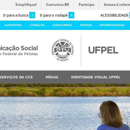
Simplifique!
Comunica BR
Participe
Acesso à infor
Ir para a busca
3
Ir para o rodapé
4
ACESSIBILIDADE
AUDITORIA
COBALTO
CONCURSOS
EDITAIS
INTERNACIONAL
cação Social
e Federal de Pelotas
SERVIÇOS DA CCS
MÍDIAS
IDENTIDADE VISUAL UFPEL