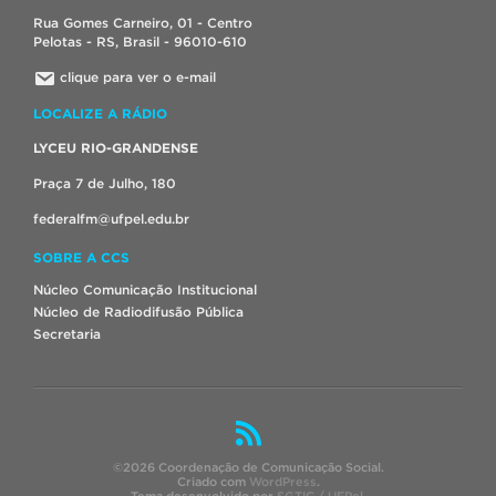
Rua Gomes Carneiro, 01 - Centro
Pelotas - RS, Brasil - 96010-610
clique para ver o e-mail
LOCALIZE A RÁDIO
LYCEU RIO-GRANDENSE
Praça 7 de Julho, 180
federalfm@ufpel.edu.br
SOBRE A CCS
Núcleo Comunicação Institucional
Núcleo de Radiodifusão Pública
Secretaria
©2026 Coordenação de Comunicação Social.
Criado com
WordPress
.
Tema desenvolvido por
SGTIC / UFPel
.