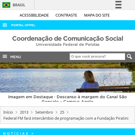
BRASIL
Simplifique!
ACESSIBILIDADE
CONTRASTE
MAPA DO SITE
Comunica BR
PORTAL UFPEL
Participe
ACESSO À INFORMAÇÃO
Coordenação de Comunicação Social
Acesso à informação
Universidade Federal de Pelotas
AUDITORIA
Legislação
COBALTO
MENU
Canais
CONCURSOS
EDITAIS
INTERNACIONAL
Imagem em Destaque · Descanso à margem do Canal São
OUVIDORIA
Gonçalo – Campus Anglo
PORTARIAS
Início
2013
Setembro
25
Federal FM fará intercâmbio de programação com a Fundação Piratini
TELEFONES
NOTÍCIAS
>