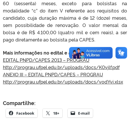
60 (sessenta) meses, exceto para bolsistas na
modalidade “c” do item V referente aos requisitos do
candidato, cuja duração máxima é de 12 (doze) meses,
sem possibilidade de renovação. O valor mensal da
bolsa é de R$ 4.100,00 (quatro mil e cem reais), a ser
pago diretamente ao bolsista pela CAPES.
Mais informações no edital e anexos:
EDITAL PNPD/CAPES 2013 – PROGRAU
http://prograu.ufpel.edu.br/
uploads/docs/K0vjlf.pdf
ANEXO III – EDITAL PNPD/CAPES – PROGRAU
http://prograu.ufpel.edu.br/
uploads/docs/vodYvi.xlsx
Compartilhe:
Facebook
18+
E-mail