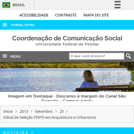
BRASIL
Simplifique!
ACESSIBILIDADE
CONTRASTE
MAPA DO SITE
Comunica BR
PORTAL UFPEL
Participe
ACESSO À INFORMAÇÃO
Coordenação de Comunicação Social
Acesso à informação
Universidade Federal de Pelotas
AUDITORIA
Legislação
COBALTO
MENU
Canais
CONCURSOS
EDITAIS
INTERNACIONAL
Imagem em Destaque · Descanso à margem do Canal São
OUVIDORIA
Gonçalo – Campus Anglo
PORTARIAS
Início
2013
Setembro
25
Edital de Seleção PNPD em Arquitetura e Urbanismo
TELEFONES
NOTÍCIAS
>