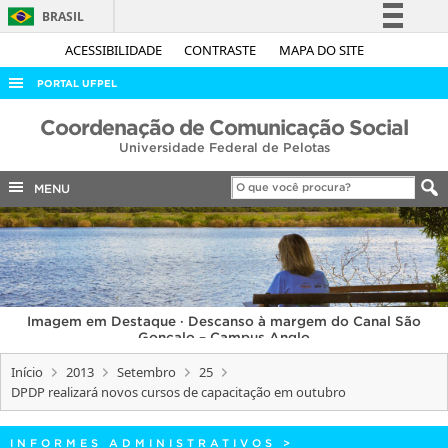
BRASIL
Simplifique!
ACESSIBILIDADE
CONTRASTE
MAPA DO SITE
Comunica BR
PORTAL UFPEL
Participe
ACESSO À INFORMAÇÃO
Coordenação de Comunicação Social
Acesso à informação
Universidade Federal de Pelotas
AUDITORIA
Legislação
COBALTO
MENU
Canais
CONCURSOS
EDITAIS
INTERNACIONAL
Imagem em Destaque · Descanso à margem do Canal São
OUVIDORIA
Gonçalo – Campus Anglo
PORTARIAS
Início
2013
Setembro
25
DPDP realizará novos cursos de capacitação em outubro
TELEFONES
INFORMES ADMINISTRATIVOS
>