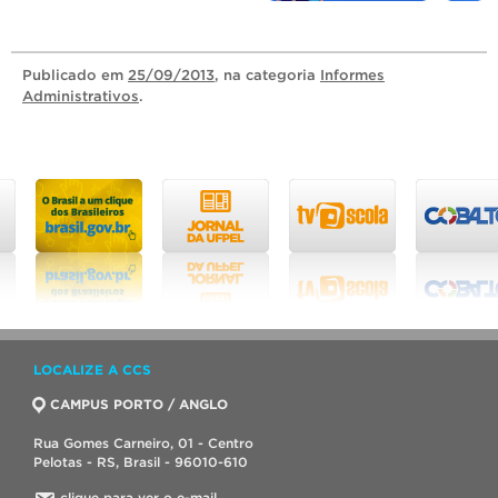
Publicado
em
25/09/2013
, na categoria
Informes
Administrativos
.
LOCALIZE A CCS
CAMPUS PORTO / ANGLO
Rua Gomes Carneiro, 01 - Centro
Pelotas - RS, Brasil - 96010-610
clique para ver o e-mail