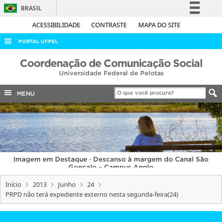
BRASIL
Simplifique!
ACESSIBILIDADE
CONTRASTE
MAPA DO SITE
Comunica BR
PORTAL UFPEL
Participe
ACESSO À INFORMAÇÃO
Coordenação de Comunicação Social
Acesso à informação
Universidade Federal de Pelotas
AUDITORIA
Legislação
COBALTO
MENU
Canais
CONCURSOS
EDITAIS
INTERNACIONAL
Imagem em Destaque · Descanso à margem do Canal São
OUVIDORIA
Gonçalo – Campus Anglo
PORTARIAS
Início
2013
Junho
24
PRPD não terá expediente externo nesta segunda-feira(24)
TELEFONES