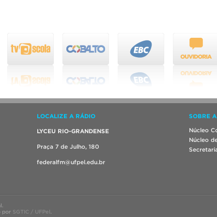
LOCALIZE A RÁDIO
SOBRE A
Núcleo Co
LYCEU RIO-GRANDENSE
Núcleo de
Praça 7 de Julho, 180
Secretari
federalfm@ufpel.edu.br
l.
o por
SGTIC / UFPel
.