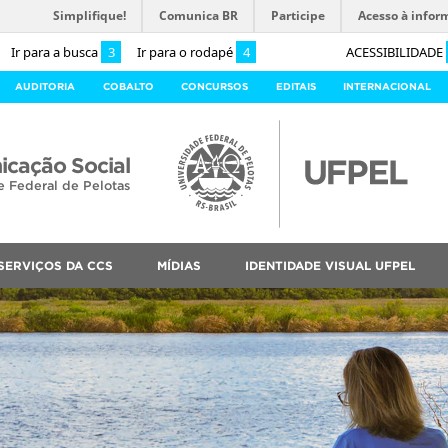
Simplifique!
Comunica BR
Participe
Acesso à infor
Ir para a busca
3
Ir para o rodapé
4
ACESSIBILIDADE
AUDITORIA
COBALTO
CONCURSOS
EDITAIS
INTERNACIONAL
cação Social
e Federal de Pelotas
SERVIÇOS DA CCS
MÍDIAS
IDENTIDADE VISUAL UFPEL