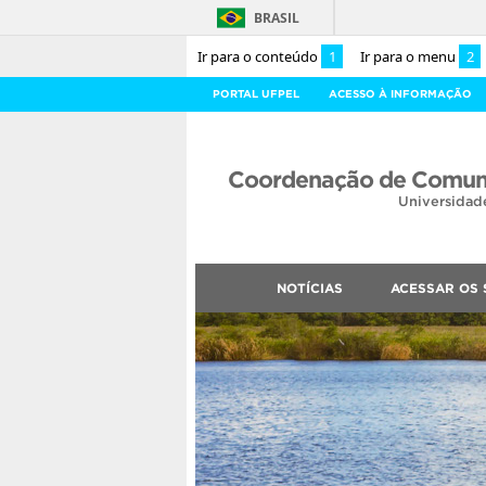
BRASIL
Ir para o conteúdo
1
Ir para o menu
2
PORTAL UFPEL
ACESSO À INFORMAÇÃO
Coordenação de Comuni
Universidad
NOTÍCIAS
ACESSAR OS 