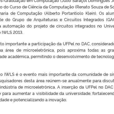
Pós-Graduação em Computação (Julio Saraçol Domingues J
uno do Curso de Ciência da Computação (Renato Souza de S
ria de Computação (Alberto Portantiolo Klein). Os alu
e do Grupo de Arquiteturas e Circuitos Integrados (GAC
 automação do projeto de circuitos integrados no Unive
o IWLS 2013.
ito importante a participação da UFPel no DAC, considera
a área de microeletrônica, pois aproxima todas as gr
de acadêmica, permitindo o desenvolvimento de tecnolog
 o IWLS é o evento mais importante da comunidade de sí
pesquisadores desta área reúnem-se anualmente para discut
 indústria de microeletrônica. A inserção da UFPel no DAC
para aumentar a visibilidade da universidade, fortalecen
sidade e potencializando a inovação.