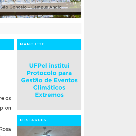
 São Gonçalo – Campus Anglo
MANCHETE
UFPel institui
Protocolo para
Gestão de Eventos
Climáticos
Extremos
re os
op on
DESTAQUES
 Rosa