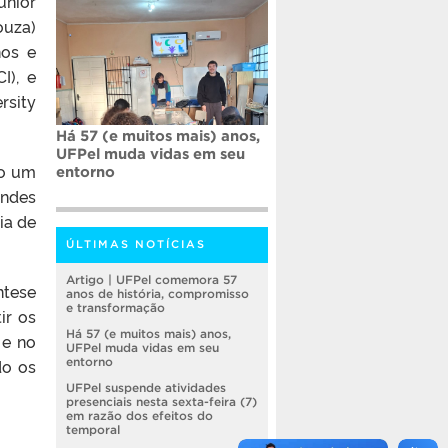
únior
ouza)
nos e
I), e
rsity
Há 57 (e muitos mais) anos,
UFPel muda vidas em seu
do um
entorno
andes
ia de
ÚLTIMAS NOTÍCIAS
Artigo | UFPel comemora 57
ntese
anos de história, compromisso
e transformação
ir os
Há 57 (e muitos mais) anos,
 e no
UFPel muda vidas em seu
do os
entorno
UFPel suspende atividades
presenciais nesta sexta-feira (7)
em razão dos efeitos do
temporal