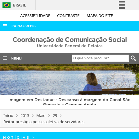
BRASIL
Simplifique!
ACESSIBILIDADE
CONTRASTE
MAPA DO SITE
Comunica BR
PORTAL UFPEL
Participe
ACESSO À INFORMAÇÃO
Coordenação de Comunicação Social
Acesso à informação
Universidade Federal de Pelotas
AUDITORIA
Legislação
COBALTO
MENU
Canais
CONCURSOS
EDITAIS
INTERNACIONAL
Imagem em Destaque · Descanso à margem do Canal São
OUVIDORIA
Gonçalo – Campus Anglo
PORTARIAS
Início
2013
Maio
29
Reitor prestigia posse coletiva de servidores
TELEFONES
NOTÍCIAS
>