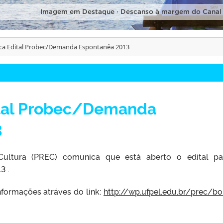
Imagem em Destaque · Descanso à margem do Canal
ica Edital Probec/Demanda Espontanêa 2013
ital Probec/Demanda
3
Cultura (PREC) comunica que está aberto o edital p
3 .
formações atráves do link:
http://wp.ufpel.edu.br/prec/
bo