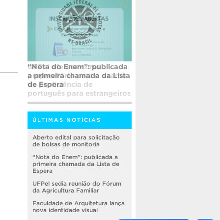
UFPel oferece curso
preparatório para o exame
de proficiência de
português para estrangeiros
ÚLTIMAS NOTÍCIAS
Aberto edital para solicitação
de bolsas de monitoria
“Nota do Enem”: publicada a
primeira chamada da Lista de
Espera
UFPel sedia reunião do Fórum
da Agricultura Familiar
Faculdade de Arquitetura lança
nova identidade visual