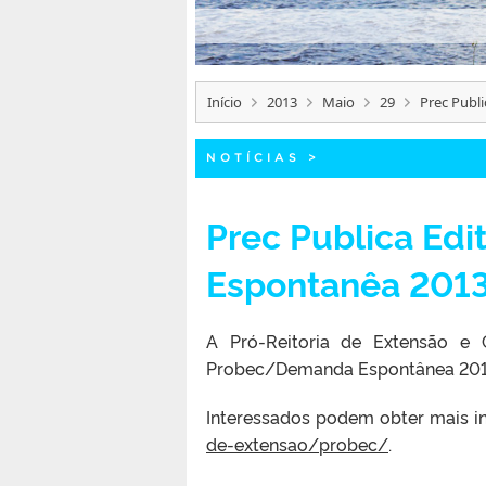
Início
2013
Maio
29
Prec Publ
NOTÍCIAS
>
Prec Publica Ed
Espontanêa 201
A Pró-Reitoria de Extensão e 
Probec/Demanda Espontânea 201
Interessados podem obter mais in
de-extensao/probec/
.