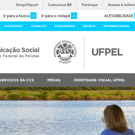
Simplifique!
Comunica BR
Participe
Acesso à infor
Ir para a busca
3
Ir para o rodapé
4
ACESSIBILIDADE
AUDITORIA
COBALTO
CONCURSOS
EDITAIS
INTERNACIONAL
cação Social
e Federal de Pelotas
SERVIÇOS DA CCS
MÍDIAS
IDENTIDADE VISUAL UFPEL