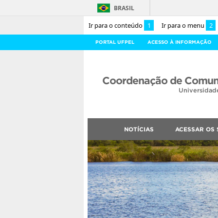
BRASIL
Ir para o conteúdo
1
Ir para o menu
2
PORTAL UFPEL
ACESSO À INFORMAÇÃO
Coordenação de Comuni
Universidad
NOTÍCIAS
ACESSAR OS 