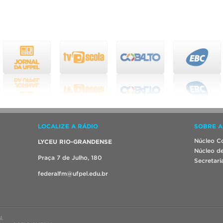
LOCALIZE A RÁDIO
SOBRE A
Núcleo Co
LYCEU RIO-GRANDENSE
Núcleo de
Praça 7 de Julho, 180
Secretari
federalfm@ufpel.edu.br
l.