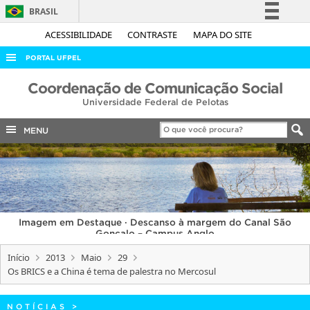
BRASIL
Simplifique!
ACESSIBILIDADE
CONTRASTE
MAPA DO SITE
Comunica BR
PORTAL UFPEL
Participe
ACESSO À INFORMAÇÃO
Coordenação de Comunicação Social
Acesso à informação
Universidade Federal de Pelotas
AUDITORIA
Legislação
COBALTO
MENU
Canais
CONCURSOS
EDITAIS
INTERNACIONAL
Imagem em Destaque · Descanso à margem do Canal São
OUVIDORIA
Gonçalo – Campus Anglo
PORTARIAS
Início
2013
Maio
29
Os BRICS e a China é tema de palestra no Mercosul
TELEFONES
NOTÍCIAS
>