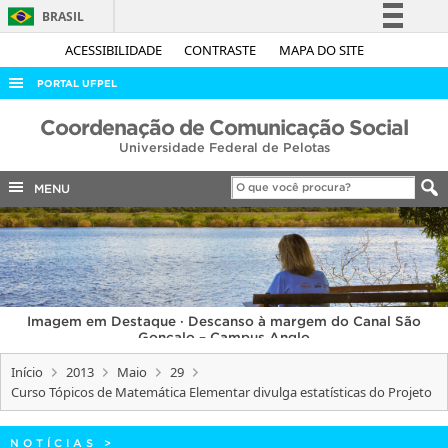
BRASIL
Simplifique!
ACESSIBILIDADE
CONTRASTE
MAPA DO SITE
Comunica BR
PORTAL UFPEL
Participe
ACESSO À INFORMAÇÃO
Coordenação de Comunicação Social
Acesso à informação
Universidade Federal de Pelotas
AUDITORIA
Legislação
COBALTO
MENU
Canais
CONCURSOS
EDITAIS
INTERNACIONAL
Imagem em Destaque · Descanso à margem do Canal São
OUVIDORIA
Gonçalo – Campus Anglo
PORTARIAS
Início
2013
Maio
29
Curso Tópicos de Matemática Elementar divulga estatísticas do Projeto
TELEFONES
NOTÍCIAS
>