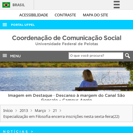
BRASIL
Simplifique!
ACESSIBILIDADE
CONTRASTE
MAPA DO SITE
Comunica BR
PORTAL UFPEL
Participe
ACESSO À INFORMAÇÃO
Coordenação de Comunicação Social
Acesso à informação
Universidade Federal de Pelotas
AUDITORIA
Legislação
COBALTO
MENU
Canais
CONCURSOS
EDITAIS
INTERNACIONAL
Imagem em Destaque · Descanso à margem do Canal São
OUVIDORIA
Gonçalo – Campus Anglo
PORTARIAS
Início
2013
Março
21
Especialização em Filosofia encerra inscrições nesta sexta-feira(22)
TELEFONES
NOTÍCIAS
>