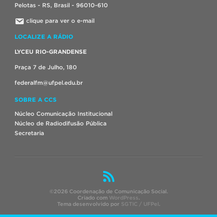
Pelotas - RS, Brasil - 96010-610
clique para ver o e-mail
LOCALIZE A RÁDIO
LYCEU RIO-GRANDENSE
Praça 7 de Julho, 180
federalfm@ufpel.edu.br
SOBRE A CCS
Núcleo Comunicação Institucional
Núcleo de Radiodifusão Pública
Secretaria
©2026 Coordenação de Comunicação Social.
Criado com
WordPress
.
Tema desenvolvido por
SGTIC / UFPel
.