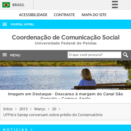
BRASIL
Simplifique!
ACESSIBILIDADE
CONTRASTE
MAPA DO SITE
Comunica BR
PORTAL UFPEL
Participe
ACESSO À INFORMAÇÃO
Coordenação de Comunicação Social
Acesso à informação
Universidade Federal de Pelotas
AUDITORIA
Legislação
COBALTO
MENU
Canais
CONCURSOS
EDITAIS
INTERNACIONAL
Imagem em Destaque · Descanso à margem do Canal São
OUVIDORIA
Gonçalo – Campus Anglo
PORTARIAS
Início
2013
Março
20
UFPel e Sanep conversam sobre prédio do Conservatório
TELEFONES
NOTÍCIAS
>