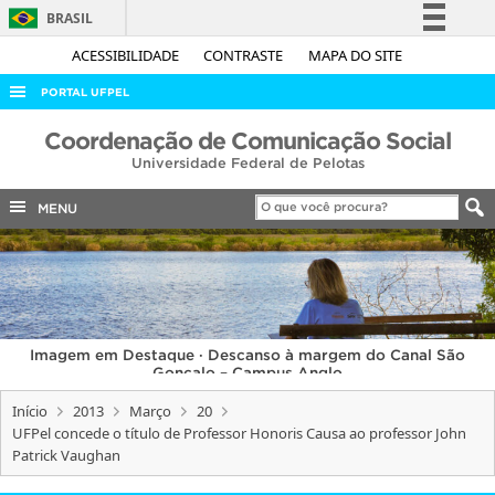
BRASIL
Simplifique!
ACESSIBILIDADE
CONTRASTE
MAPA DO SITE
Comunica BR
PORTAL UFPEL
Participe
ACESSO À INFORMAÇÃO
Coordenação de Comunicação Social
Acesso à informação
Universidade Federal de Pelotas
AUDITORIA
Legislação
COBALTO
MENU
Canais
CONCURSOS
EDITAIS
INTERNACIONAL
Imagem em Destaque · Descanso à margem do Canal São
OUVIDORIA
Gonçalo – Campus Anglo
PORTARIAS
Início
2013
Março
20
UFPel concede o título de Professor Honoris Causa ao professor John
TELEFONES
Patrick Vaughan