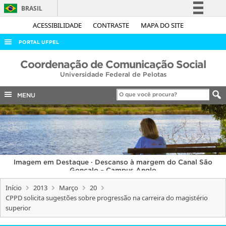
BRASIL
Simplifique!
ACESSIBILIDADE
CONTRASTE
MAPA DO SITE
Comunica BR
PORTAL UFPEL
Participe
ACESSO À INFORMAÇÃO
Coordenação de Comunicação Social
Acesso à informação
Universidade Federal de Pelotas
AUDITORIA
Legislação
COBALTO
MENU
Canais
CONCURSOS
EDITAIS
INTERNACIONAL
Imagem em Destaque · Descanso à margem do Canal São
OUVIDORIA
Gonçalo – Campus Anglo
PORTARIAS
Início
2013
Março
20
CPPD solicita sugestões sobre progressão na carreira do magistério
TELEFONES
superior