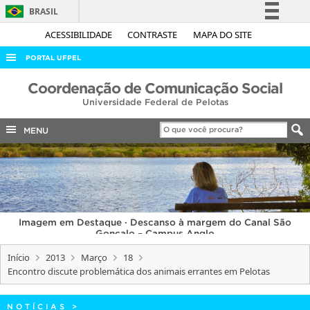
BRASIL
Simplifique!
ACESSIBILIDADE
CONTRASTE
MAPA DO SITE
Comunica BR
PORTAL UFPEL
Participe
ACESSO À INFORMAÇÃO
Coordenação de Comunicação Social
Acesso à informação
Universidade Federal de Pelotas
AUDITORIA
Legislação
COBALTO
MENU
Canais
CONCURSOS
EDITAIS
INTERNACIONAL
Imagem em Destaque · Descanso à margem do Canal São
OUVIDORIA
Gonçalo – Campus Anglo
PORTARIAS
Início
2013
Março
18
Encontro discute problemática dos animais errantes em Pelotas
TELEFONES
NOTÍCIAS
>