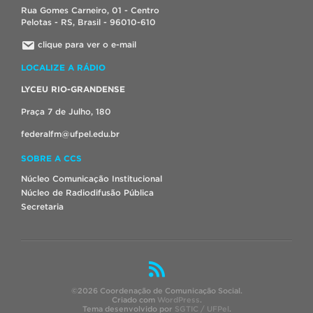
Rua Gomes Carneiro, 01 - Centro
Pelotas - RS, Brasil - 96010-610
clique para ver o e-mail
LOCALIZE A RÁDIO
LYCEU RIO-GRANDENSE
Praça 7 de Julho, 180
federalfm@ufpel.edu.br
SOBRE A CCS
Núcleo Comunicação Institucional
Núcleo de Radiodifusão Pública
Secretaria
©2026 Coordenação de Comunicação Social.
Criado com
WordPress
.
Tema desenvolvido por
SGTIC / UFPel
.