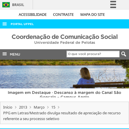
BRASIL
Simplifique!
ACESSIBILIDADE
CONTRASTE
MAPA DO SITE
Comunica BR
PORTAL UFPEL
Participe
ACESSO À INFORMAÇÃO
Coordenação de Comunicação Social
Acesso à informação
Universidade Federal de Pelotas
AUDITORIA
Legislação
COBALTO
MENU
Canais
CONCURSOS
EDITAIS
INTERNACIONAL
Imagem em Destaque · Descanso à margem do Canal São
OUVIDORIA
Gonçalo – Campus Anglo
PORTARIAS
Início
2013
Março
15
PPG em Letras/Mestrado divulga resultado de apreciação de recurso
TELEFONES
referente a seu processo seletivo