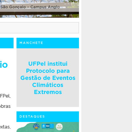
 São Gonçalo – Campus Anglo
MANCHETE
io
UFPel institui
Protocolo para
Gestão de Eventos
Climáticos
Extremos
FPel,
obras
DESTAQUES
xtas,