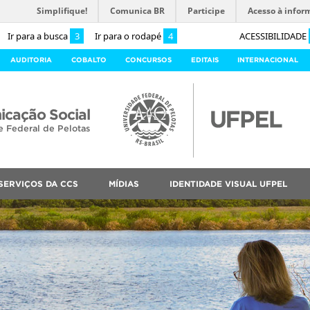
Simplifique!
Comunica BR
Participe
Acesso à infor
Ir para a busca
3
Ir para o rodapé
4
ACESSIBILIDADE
AUDITORIA
COBALTO
CONCURSOS
EDITAIS
INTERNACIONAL
cação Social
e Federal de Pelotas
SERVIÇOS DA CCS
MÍDIAS
IDENTIDADE VISUAL UFPEL