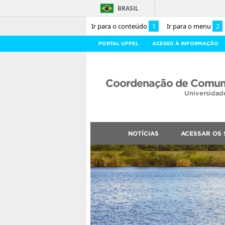
BRASIL
Ir para o conteúdo
1
Ir para o menu
2
PORTAL UFPEL
ACESSO À INFORMAÇÃO
Coordenação de Comuni
Universidad
NOTÍCIAS
ACESSAR OS 