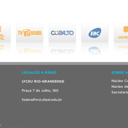
LOCALIZE A RÁDIO
SOBRE A
Núcleo Co
LYCEU RIO-GRANDENSE
Núcleo de
Praça 7 de Julho, 180
Secretari
federalfm@ufpel.edu.br
l.