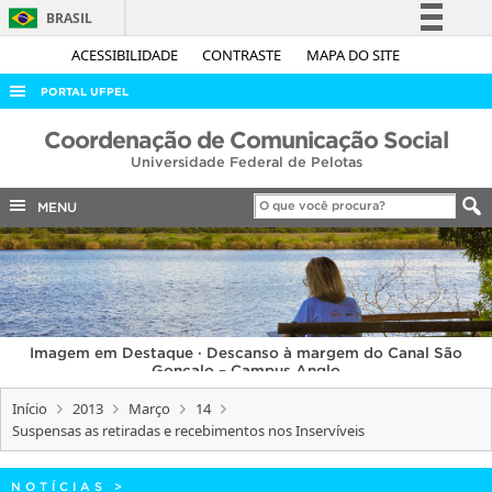
BRASIL
Simplifique!
ACESSIBILIDADE
CONTRASTE
MAPA DO SITE
Comunica BR
PORTAL UFPEL
Participe
ACESSO À INFORMAÇÃO
Coordenação de Comunicação Social
Acesso à informação
Universidade Federal de Pelotas
AUDITORIA
Legislação
COBALTO
MENU
Canais
CONCURSOS
EDITAIS
INTERNACIONAL
Imagem em Destaque · Descanso à margem do Canal São
OUVIDORIA
Gonçalo – Campus Anglo
PORTARIAS
Início
2013
Março
14
Suspensas as retiradas e recebimentos nos Inservíveis
TELEFONES
NOTÍCIAS
>