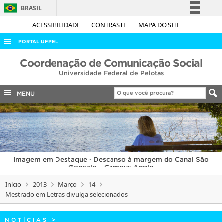
BRASIL
Simplifique!
ACESSIBILIDADE
CONTRASTE
MAPA DO SITE
Comunica BR
PORTAL UFPEL
Participe
ACESSO À INFORMAÇÃO
Coordenação de Comunicação Social
Acesso à informação
Universidade Federal de Pelotas
AUDITORIA
Legislação
COBALTO
MENU
Canais
CONCURSOS
EDITAIS
INTERNACIONAL
Imagem em Destaque · Descanso à margem do Canal São
OUVIDORIA
Gonçalo – Campus Anglo
PORTARIAS
Início
2013
Março
14
Mestrado em Letras divulga selecionados
TELEFONES
NOTÍCIAS
>