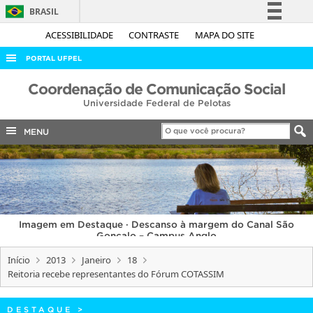
BRASIL
Simplifique!
ACESSIBILIDADE
CONTRASTE
MAPA DO SITE
Comunica BR
PORTAL UFPEL
Participe
ACESSO À INFORMAÇÃO
Coordenação de Comunicação Social
Acesso à informação
Universidade Federal de Pelotas
AUDITORIA
Legislação
COBALTO
MENU
Canais
CONCURSOS
EDITAIS
INTERNACIONAL
Imagem em Destaque · Descanso à margem do Canal São
OUVIDORIA
Gonçalo – Campus Anglo
PORTARIAS
Início
2013
Janeiro
18
Reitoria recebe representantes do Fórum COTASSIM
TELEFONES
DESTAQUE
>