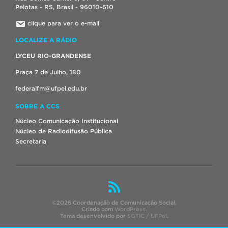
Pelotas - RS, Brasil - 96010-610
clique para ver o e-mail
LOCALIZE A RÁDIO
LYCEU RIO-GRANDENSE
Praça 7 de Julho, 180
federalfm@ufpel.edu.br
SOBRE A CCS
Núcleo Comunicação Institucional
Núcleo de Radiodifusão Pública
Secretaria
©2026 Coordenação de Comunicação Social.
Criado com
WordPress
.
Tema desenvolvido por
SGTIC / UFPel
.