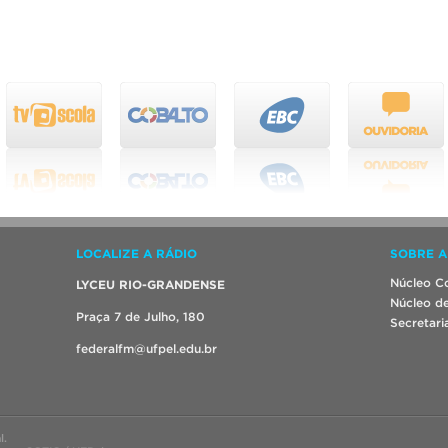
LOCALIZE A RÁDIO
SOBRE A
Núcleo Co
LYCEU RIO-GRANDENSE
Núcleo de
Praça 7 de Julho, 180
Secretari
federalfm@ufpel.edu.br
l.