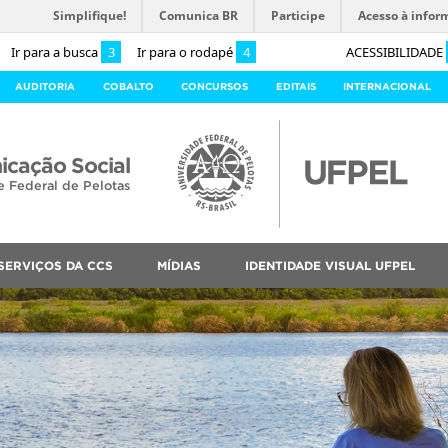
Simplifique!
Comunica BR
Participe
Acesso à infor
Ir para a busca
3
Ir para o rodapé
4
ACESSIBILIDADE
AUDITORIA
COBALTO
CONCURSOS
EDITAIS
INTERNACIONAL
cação Social
e Federal de Pelotas
SERVIÇOS DA CCS
MÍDIAS
IDENTIDADE VISUAL UFPEL