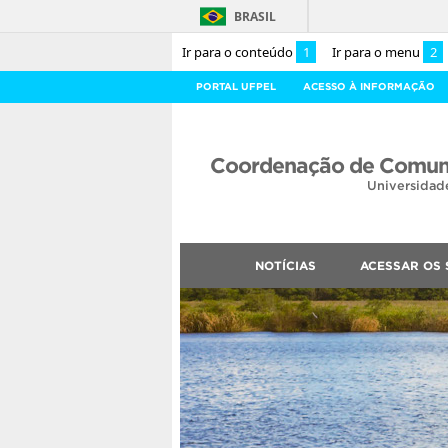
BRASIL
Ir para o conteúdo
1
Ir para o menu
2
PORTAL UFPEL
ACESSO À INFORMAÇÃO
Coordenação de Comuni
Universidad
NOTÍCIAS
ACESSAR OS 