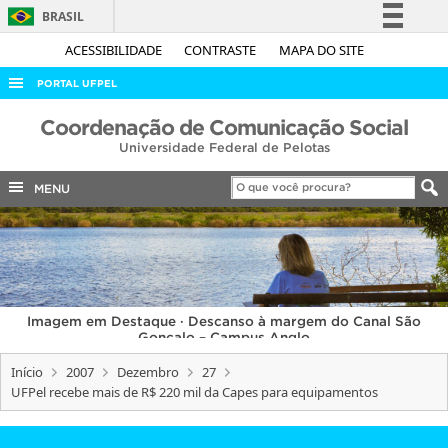
BRASIL
Simplifique!
ACESSIBILIDADE
CONTRASTE
MAPA DO SITE
Comunica BR
PORTAL UFPEL
Participe
ACESSO À INFORMAÇÃO
Coordenação de Comunicação Social
Acesso à informação
Universidade Federal de Pelotas
AUDITORIA
Legislação
COBALTO
MENU
Canais
CONCURSOS
EDITAIS
INTERNACIONAL
Imagem em Destaque · Descanso à margem do Canal São
OUVIDORIA
Gonçalo – Campus Anglo
PORTARIAS
Início
2007
Dezembro
27
UFPel recebe mais de R$ 220 mil da Capes para equipamentos
TELEFONES