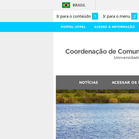
BRASIL
Ir para o conteúdo
1
Ir para o menu
2
PORTAL UFPEL
ACESSO À INFORMAÇÃO
Coordenação de Comuni
Universidad
NOTÍCIAS
ACESSAR OS 