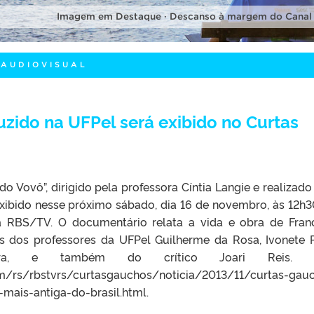
Imagem em Destaque · Descanso à margem do Canal
 AUDIOVISUAL
ido na UFPel será exibido no Curtas
Vovô”, dirigido pela professora Cíntia Langie e realizado
exibido nesse próximo sábado, dia 16 de novembro, às 12h
 RBS/TV. O documentário relata a vida e obra de Fran
 dos professores da UFPel Guilherme da Rosa, Ivonete P
bira, e também do crítico Joari Reis. 
/rs/rbstvrs/curtasgauchos/noticia/2013/11/curtas-gau
mais-antiga-do-brasil.html.