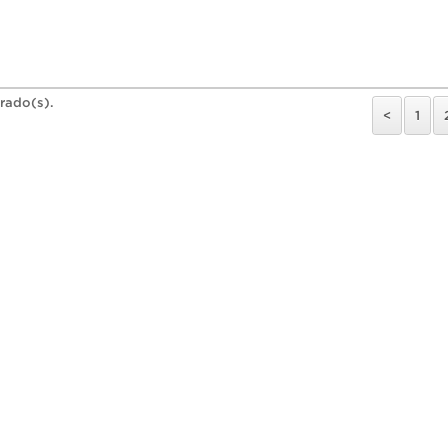
trado(s).
<
1