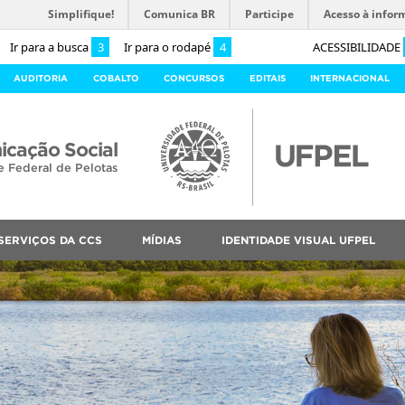
Simplifique!
Comunica BR
Participe
Acesso à infor
Ir para a busca
3
Ir para o rodapé
4
ACESSIBILIDADE
AUDITORIA
COBALTO
CONCURSOS
EDITAIS
INTERNACIONAL
cação Social
e Federal de Pelotas
SERVIÇOS DA CCS
MÍDIAS
IDENTIDADE VISUAL UFPEL