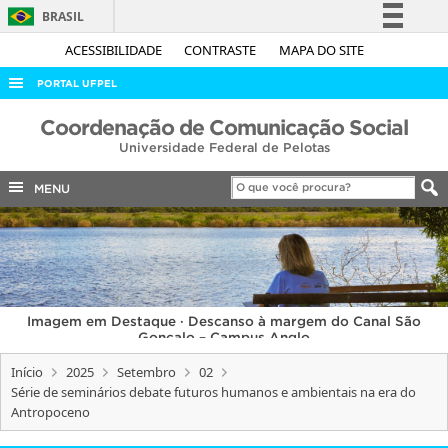
BRASIL
Simplifique!
ACESSIBILIDADE
CONTRASTE
MAPA DO SITE
Comunica BR
PORTAL UFPEL
Participe
ACESSO À INFORMAÇÃO
Coordenação de Comunicação Social
Acesso à informação
Universidade Federal de Pelotas
AUDITORIA
Legislação
COBALTO
MENU
Canais
CONCURSOS
EDITAIS
INTERNACIONAL
Imagem em Destaque · Descanso à margem do Canal São
OUVIDORIA
Gonçalo – Campus Anglo
PORTARIAS
Início
2025
Setembro
02
Série de seminários debate futuros humanos e ambientais na era do
TELEFONES
Antropoceno