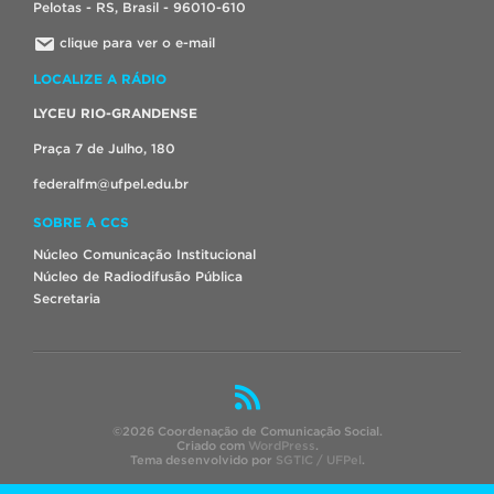
Pelotas - RS, Brasil - 96010-610
clique para ver o e-mail
LOCALIZE A RÁDIO
LYCEU RIO-GRANDENSE
Praça 7 de Julho, 180
federalfm@ufpel.edu.br
SOBRE A CCS
Núcleo Comunicação Institucional
Núcleo de Radiodifusão Pública
Secretaria
©2026 Coordenação de Comunicação Social.
Criado com
WordPress
.
Tema desenvolvido por
SGTIC / UFPel
.